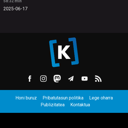
58:32 min
2025-06-17
Honi buruz
Pribatutasun politika
Lege oharra
Publizitatea
Kontaktua