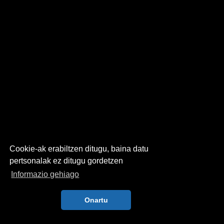
Cookie-ak erabiltzen ditugu, baina datu
pertsonalak ez ditugu gordetzen
Informazio gehiago
Onartu