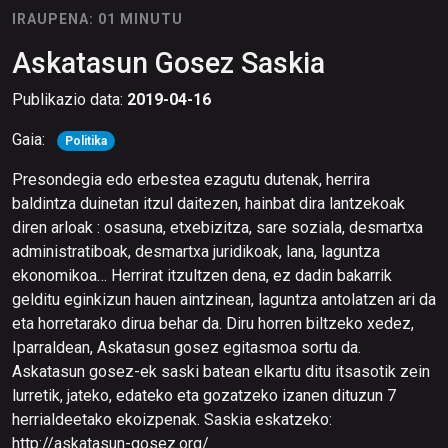
IRAUPENA: 01 MINUTU
Askatasun Gosez Saskia
Publikazio data:
2019-04-16
Gaia:
Politika
Presondegia edo erbestea ezagutu dutenak, herrira
baldintza duinetan itzul daitezen, hainbat dira lantzekoak
diren arloak : osasuna, etxebizitza, sare soziala, desmartxa
administratiboak, desmartxa juridikoak, lana, laguntza
ekonomikoa… Herrirat itzultzen dena, ez dadin bakarrik
gelditu eginkizun hauen aintzinean, laguntza antolatzen ari da
eta horretarako dirua behar da. Diru horren biltzeko xedez,
Iparraldean, Askatasun gosez egitasmoa sortu da.
Askatasun gosez-ek saski batean elkartu ditu itsasotik zein
lurretik, jateko, edateko eta gozatzeko izanen dituzun 7
herrialdeetako ekoizpenak. Saskia eskatzeko:
http://askatasun-gosez.org/