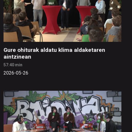
Gure ohiturak aldatu klima aldaketaren
aintzinean
57:40 min
2026-05-26