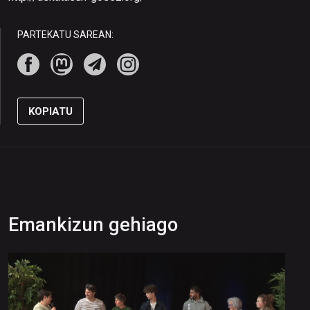
PARTEKATU SAREAN:
KOPIATU
Emankizun gehiago