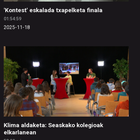
'Kontest' eskalada txapelketa finala
01:54:59
2025-11-18
Klima aldaketa: Seaskako kolegioak
elkarlanean