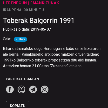
HERENEGUN
| EMANKIZUNAK
IRAUPENA: 00 MINUTU
Toberak Baigorrin 1991
Publikazio data:
2019-05-07
Gaia:
Kultura
Bihar estreinatuko dugu Herenegun artxibo emankizunaren
ale berria ! Kanaldudeko artxiboak miatzen dituen taldeak
1991ko Baigorriko toberak proposatzen ditu aldi huntan.
Astezken hontan 21:00etan "Zuzenean" atalean.
PARTEKATU SAREAN:
KOPIATU