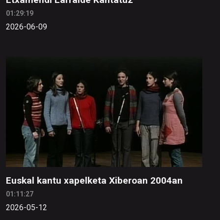
01:29:19
2026-06-09
Euskal kantu xapelketa Xiberoan 2004an
01:11:27
2026-05-12