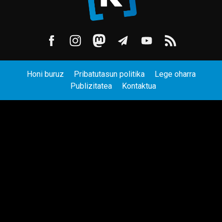
Honi buruz
Pribatutasun politika
Lege oharra
Publizitatea
Kontaktua