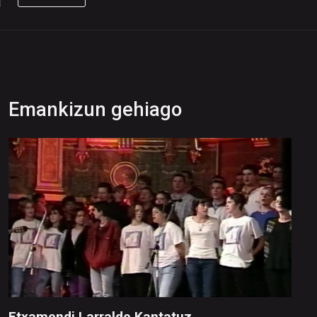
Emankizun gehiago
Etxamendi Larralde Kantatuz