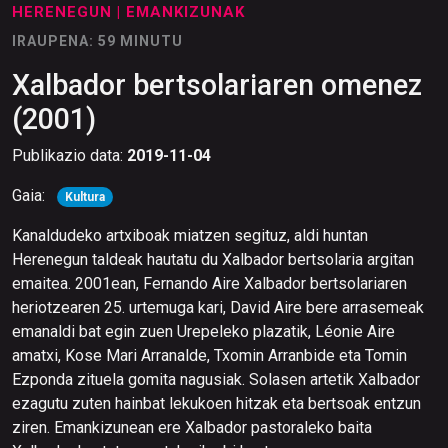
HERENEGUN
| EMANKIZUNAK
IRAUPENA: 59 MINUTU
Xalbador bertsolariaren omenez
(2001)
Publikazio data:
2019-11-04
Gaia:
Kultura
Kanaldudeko artxiboak miatzen segituz, aldi huntan
Herenegun taldeak hautatu du Xalbador bertsolaria argitan
emaitea. 2001ean, Fernando Aire Xalbador bertsolariaren
heriotzearen 25. urtemuga kari, David Aire bere arrasemeak
emanaldi bat egin zuen Urepeleko plazatik, Léonie Aire
amatxi, Kose Mari Arranalde, Txomin Arranbide eta Tomin
Ezponda zituela gomita nagusiak. Solasen artetik Xalbador
ezagutu zuten hainbat lekukoen hitzak eta bertsoak entzun
ziren. Emankizunean ere Xalbador pastoraleko baita