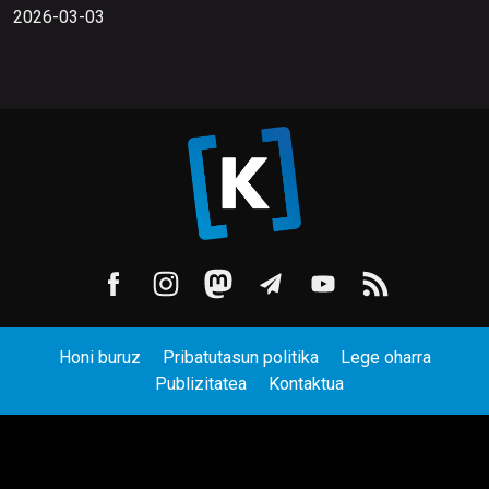
2026-03-03
Honi buruz
Pribatutasun politika
Lege oharra
Publizitatea
Kontaktua