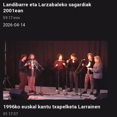
Landibarre eta Larzabaleko sagardiak
2001ean
59:17 min
2026-04-14
1996ko euskal kantu txapelketa Larrainen
01:17:37