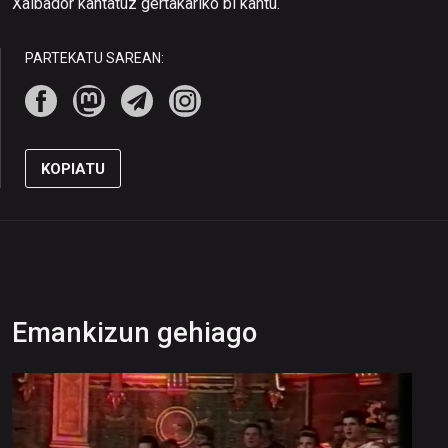
Xalbador kantatuz gertakariko bi kantu.
PARTEKATU SAREAN:
KOPIATU
Emankizun gehiago