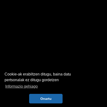
Cookie-ak erabiltzen ditugu, baina datu
pertsonalak ez ditugu gordetzen
Informazio gehiago
Onartu