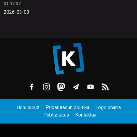
01:17:37
2026-03-03
Honi buruz
Pribatutasun politika
Lege oharra
Publizitatea
Kontaktua