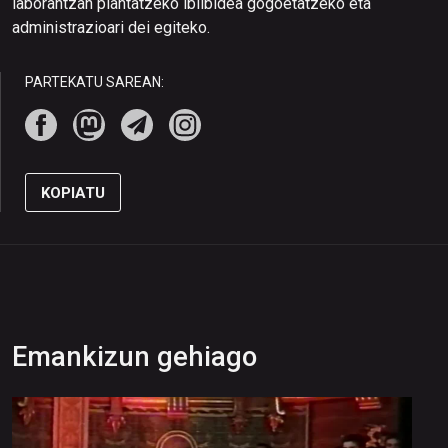
laborantzan plantatzeko ibilbidea gogoetatzeko eta
administrazioari dei egiteko.
PARTEKATU SAREAN:
KOPIATU
Emankizun gehiago