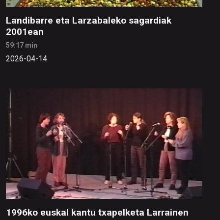
Landibarre eta Larzabaleko sagardiak
2001ean
59:17 min
2026-04-14
1996ko euskal kantu txapelketa Larrainen