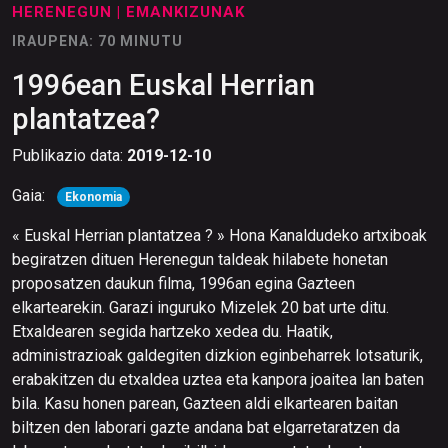
HERENEGUN
| EMANKIZUNAK
IRAUPENA: 70 MINUTU
1996ean Euskal Herrian
plantatzea?
Publikazio data:
2019-12-10
Gaia:
Ekonomia
« Euskal Herrian plantatzea ? » Hona Kanaldudeko artxiboak
begiratzen dituen Herenegun taldeak hilabete honetan
proposatzen daukun filma, 1996an egina Gazteen
elkartearekin. Garazi inguruko Mizelek 20 bat urte ditu.
Etxaldearen segida hartzeko xedea du. Haatik,
administrazioak galdegiten dizkion eginbeharrek lotsaturik,
erabakitzen du etxaldea uztea eta kanpora joaitea lan baten
bila. Kasu honen parean, Gazteen aldi elkartearen baitan
biltzen den laborari gazte andana bat elgarretaratzen da