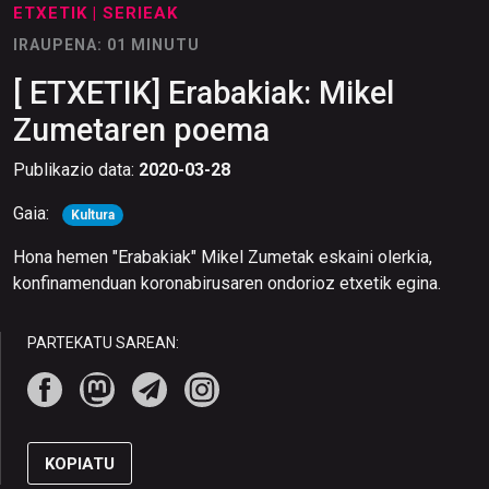
ETXETIK
| SERIEAK
IRAUPENA: 01 MINUTU
[ ETXETIK] Erabakiak: Mikel
Zumetaren poema
Publikazio data:
2020-03-28
Gaia:
Kultura
Hona hemen "Erabakiak" Mikel Zumetak eskaini olerkia,
konfinamenduan koronabirusaren ondorioz etxetik egina.
PARTEKATU SAREAN:
KOPIATU