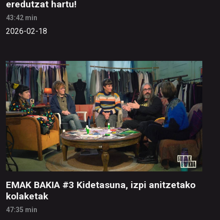
eredutzat hartu!
43:42 min
2026-02-18
EMAK BAKIA #3 Kidetasuna, izpi anitzetako
kolaketak
47:35 min