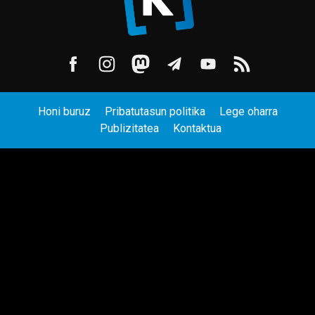
Honi buruz
Pribatutasun politika
Lege oharra
Publizitatea
Kontaktua