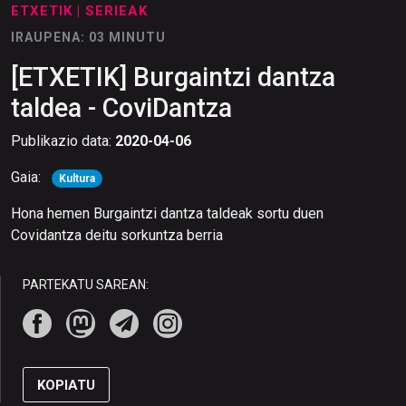
ETXETIK
| SERIEAK
IRAUPENA: 03 MINUTU
[ETXETIK] Burgaintzi dantza
taldea - CoviDantza
Publikazio data:
2020-04-06
Gaia:
Kultura
Hona hemen Burgaintzi dantza taldeak sortu duen
Covidantza deitu sorkuntza berria
PARTEKATU SAREAN:
KOPIATU