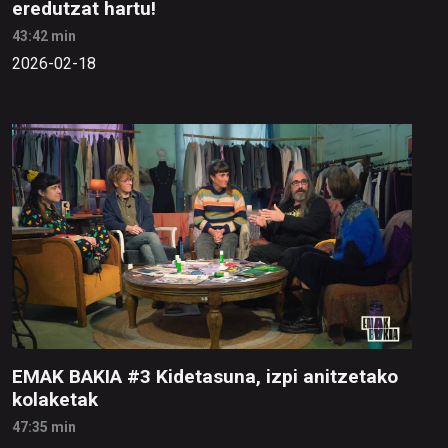
eredutzat hartu!
43:42 min
2026-02-18
EMAK BAKIA #3 Kidetasuna, izpi anitzetako
kolaketak
47:35 min