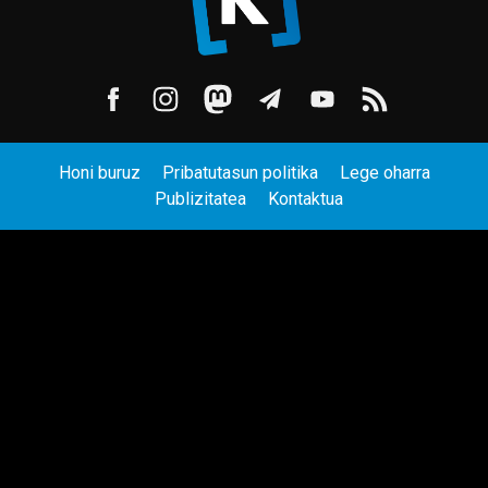
Honi buruz
Pribatutasun politika
Lege oharra
Publizitatea
Kontaktua