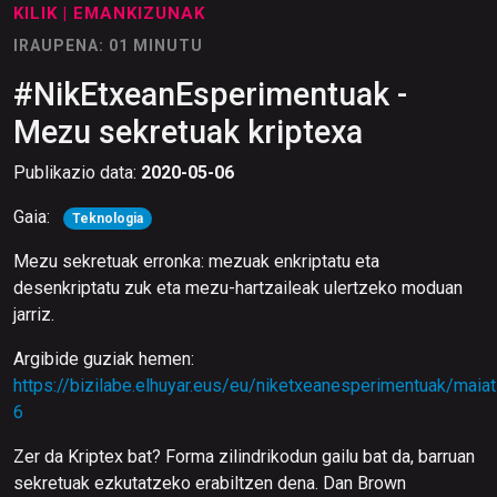
KILIK
| EMANKIZUNAK
IRAUPENA: 01 MINUTU
#NikEtxeanEsperimentuak -
Mezu sekretuak kriptexa
Publikazio data:
2020-05-06
Gaia:
Teknologia
Mezu sekretuak erronka: mezuak enkriptatu eta
desenkriptatu zuk eta mezu-hartzaileak ulertzeko moduan
jarriz.
Argibide guziak hemen:
https://bizilabe.elhuyar.eus/eu/niketxeanesperimentuak/maia
6
Zer da Kriptex bat? Forma zilindrikodun gailu bat da, barruan
sekretuak ezkutatzeko erabiltzen dena. Dan Brown