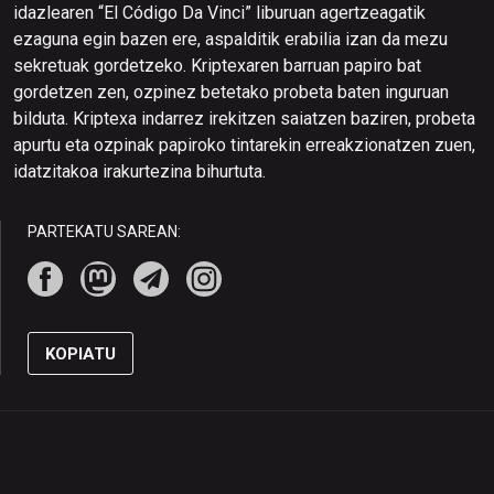
idazlearen “El Código Da Vinci” liburuan agertzeagatik
ezaguna egin bazen ere, aspalditik erabilia izan da mezu
sekretuak gordetzeko. Kriptexaren barruan papiro bat
gordetzen zen, ozpinez betetako probeta baten inguruan
bilduta. Kriptexa indarrez irekitzen saiatzen baziren, probeta
apurtu eta ozpinak papiroko tintarekin erreakzionatzen zuen,
idatzitakoa irakurtezina bihurtuta.
PARTEKATU SAREAN:
KOPIATU