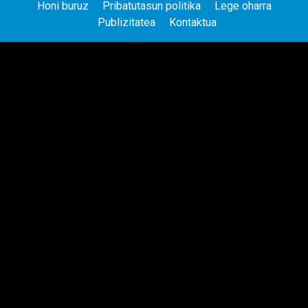
Honi buruz
Pribatutasun politika
Lege oharra
Publizitatea
Kontaktua