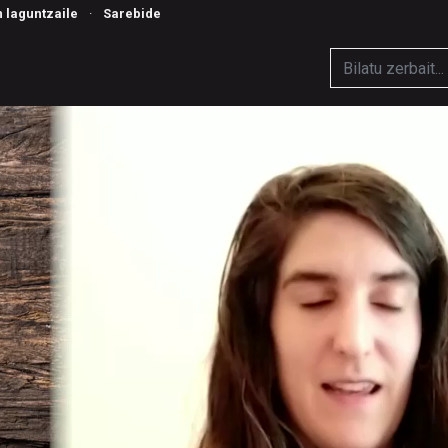
n laguntzaile
·
Sarebide