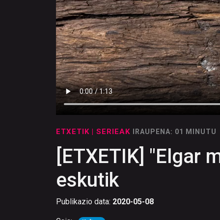
ETXETIK
| SERIEAK
IRAUPENA: 01 MINUTU
[ETXETIK] "Elgar m
eskutik
Publikazio data:
2020-05-08