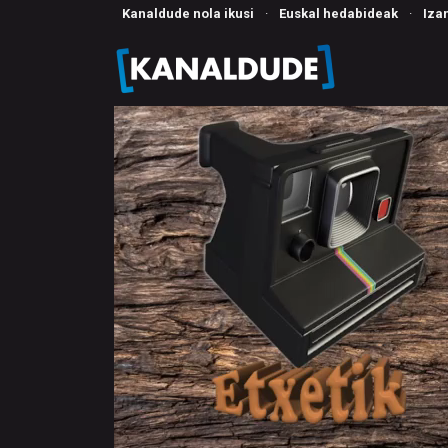
Kanaldude nola ikusi
·
Euskal hedabideak
·
Iza