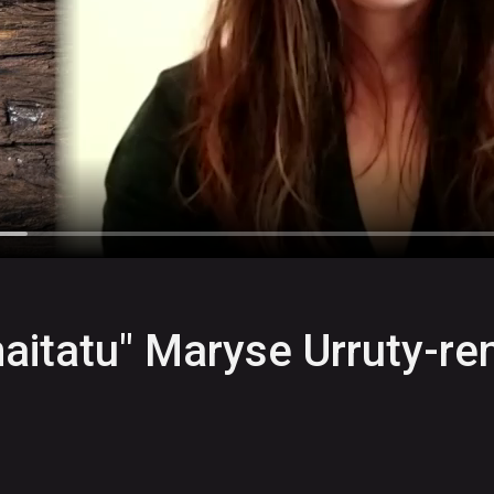
aitatu" Maryse Urruty-re