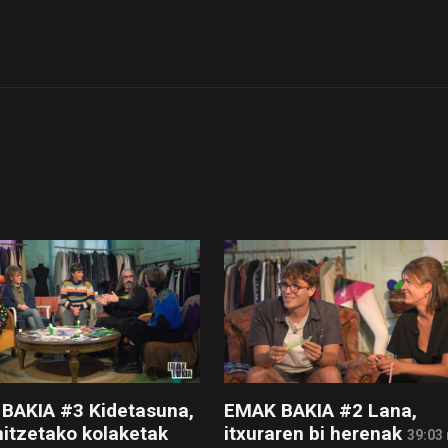
BAKIA #3 Kidetasuna,
EMAK BAKIA #2 Lana,
nitzetako kolaketak
itxuraren bi herenak
39:03