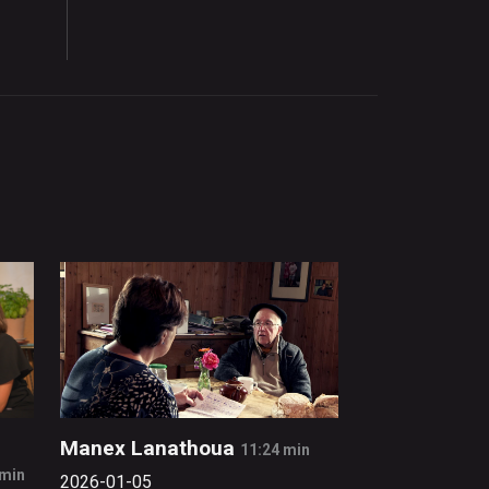
Manex Lanathoua
11:24 min
 min
2026-01-05