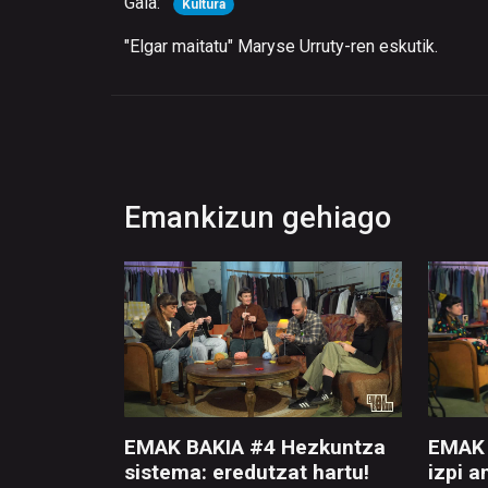
Gaia:
Kultura
"Elgar maitatu" Maryse Urruty-ren eskutik.
Emankizun gehiago
EMAK BAKIA #4 Hezkuntza
EMAK 
sistema: eredutzat hartu!
izpi a