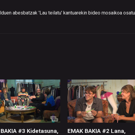
lduen abesbatzak 'Lau teilatu' kantuarekin bideo mosaikoa osatu
BAKIA #3 Kidetasuna,
EMAK BAKIA #2 Lana,