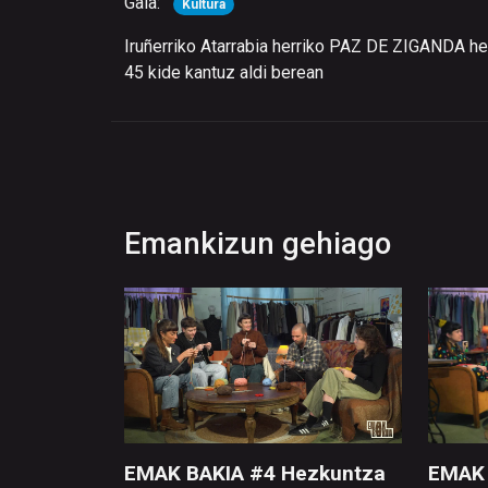
Gaia:
Kultura
Iruñerriko Atarrabia herriko PAZ DE ZIGANDA he
45 kide kantuz aldi berean
Emankizun gehiago
EMAK BAKIA #4 Hezkuntza
EMAK 