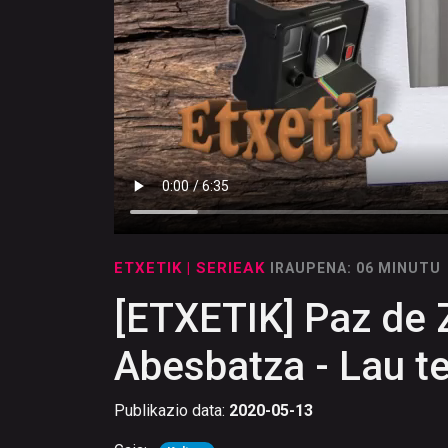
ETXETIK
| SERIEAK
IRAUPENA: 06 MINUTU
[ETXETIK] Paz de 
Abesbatza - Lau te
Publikazio data:
2020-05-13