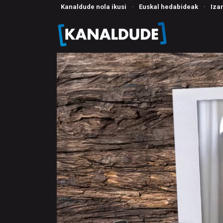
Kanaldude nola ikusi
·
Euskal hedabideak
·
Iza