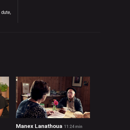
 dute,
Manex Lanathoua
11:24 min