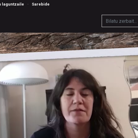
n laguntzaile
·
Sarebide