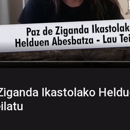
Ziganda Ikastolako Held
ilatu