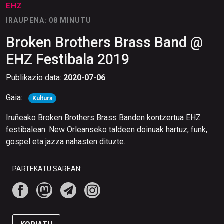
EHZ
IRAUPENA: 08 MINUTU
Broken Brothers Brass Band @
EHZ Festibala 2019
Publikazio data:
2020-07-06
Gaia:
Kultura
Iruñeako Broken Brothers Brass Banden kontzertua EHZ
festibalean. New Orleanseko taldeen doinuak hartuz, funk,
gospel eta jazza nahasten dituzte.
PARTEKATU SAREAN: