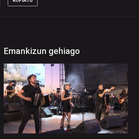
KOPIATU
Emankizun gehiago