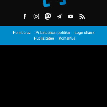
Honi buruz
Pribatutasun politika
Lege oharra
Publizitatea
Kontaktua