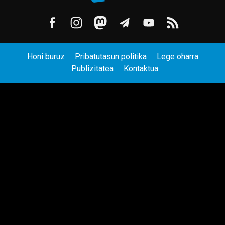
Honi buruz
Pribatutasun politika
Lege oharra
Publizitatea
Kontaktua