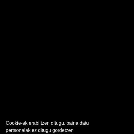
Cookie-ak erabiltzen ditugu, baina datu
pertsonalak ez ditugu gordetzen