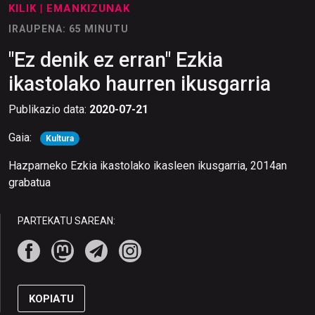
KILIK
| EMANKIZUNAK
IRAUPENA: 65 MINUTU
"Ez denik ez erran" Ezkia
ikastolako haurren ikusgarria
Publikazio data:
2020-07-21
Gaia:
Kultura
Hazparneko Ezkia ikastolako ikasleen ikusgarria, 2014an
grabatua
PARTEKATU SAREAN:
KOPIATU