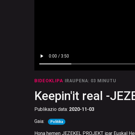
BIDEOKLIPA
IRAUPENA: 03 MINUTU
Keepin'it real -J
Publikazio data:
2020-11-03
Gaia:
Politika
Hona hemen JEZEKEL PROJEKT ipar Euskal Herriko