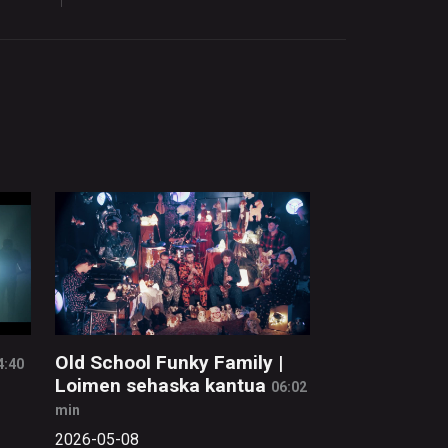
Old School Funky Family |
4:40
Loimen sehaska kantua
06:02
min
2026-05-08