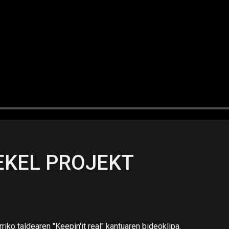
EZEKEL PROJEKT
 taldearen "Keepin'it real" kantuaren bideoklipa.