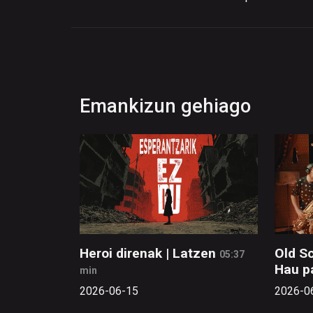
Emankizun gehiago
Heroi direnak | Latzen
Old Sc
05:37
Hau p
min
2026-06-15
2026-0