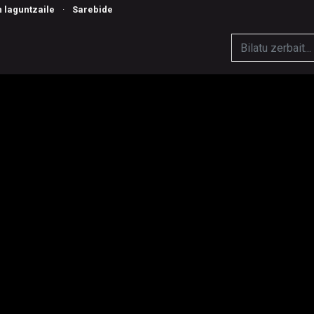
n laguntzaile
·
Sarebide