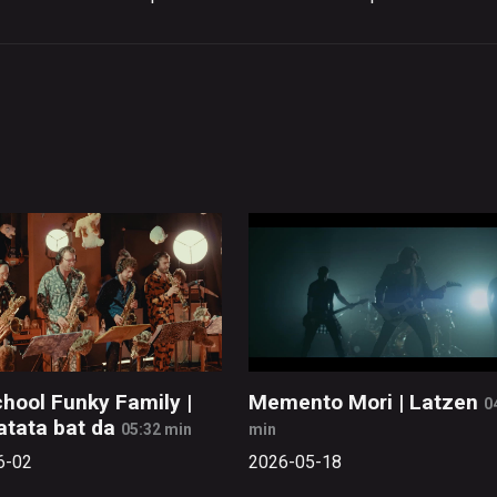
hool Funky Family |
Memento Mori | Latzen
0
atata bat da
05:32 min
min
6-02
2026-05-18