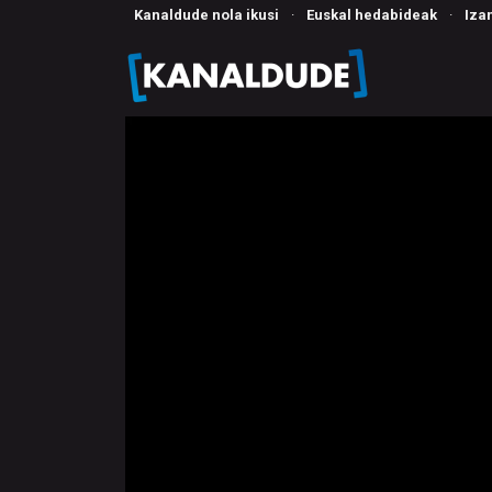
Kanaldude nola ikusi
·
Euskal hedabideak
·
Iza