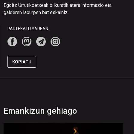
Egoitz Urrutikoetxeak bilkuratik atera informazio eta
galderen laburpen bat eskainiz.
PARTEKATU SAREAN:
KOPIATU
Emankizun gehiago