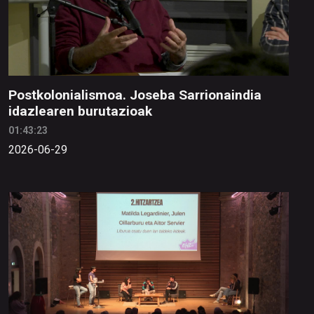
Postkolonialismoa. Joseba Sarrionaindia
idazlearen burutazioak
01:43:23
2026-06-29