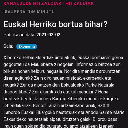
KANALDUDE HITZALDIAK
| HITZALDIAK
IRAUPENA: 146 MINUTU
Euskal Herriko bortua bihar?
Publikazio data:
2021-02-02
Gaia:
Ekonomia
Xiberoko EHbai alderdiak antolaturik, euskal bortuaren geroa
gogoetatu da Maulebaita zinegelan. Informazio biltzea zen
bilkura honen helburu nagusia. Nor dira mendiaz arduratzen
diren egiturak? Zein dira hauen misioak, ekarpenak eta
mugak? Zer da aipatzen den Eskualdeko Parke Naturala
dispositiboa? Zer ekarriko du euskal mendiari? Hona
besteak beste Jacques Barreix Xiberoko mendi elkargoko
lehendakariak, Benoit Tauzin artzain-laborariak, Battitt
Laborde Euskal Elkargoko hautetsiak eta Andde Sainte Marie
Eskualdeko hautetsiak aipatu dituzten gaiak. Bi ordu pasa
iraun duen solasaldia bururatu du antolatzaileen izenean