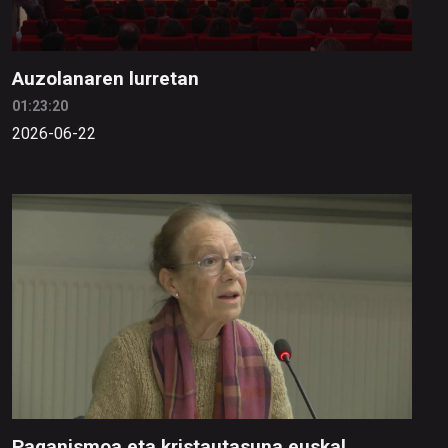
Auzolanaren lurretan
01:23:20
2026-06-22
Paganismoa eta kristautasuna euskal