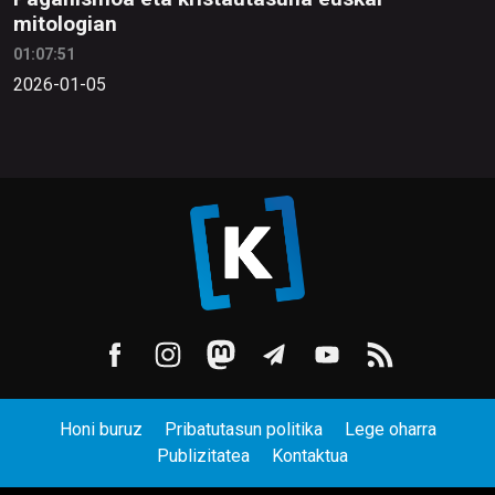
mitologian
01:07:51
2026-01-05
Honi buruz
Pribatutasun politika
Lege oharra
Publizitatea
Kontaktua