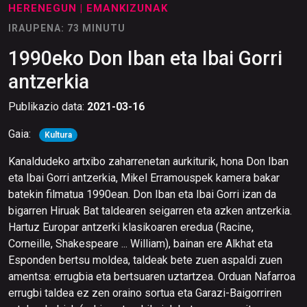
HERENEGUN
| EMANKIZUNAK
IRAUPENA: 73 MINUTU
1990eko Don Iban eta Ibai Gorri
antzerkia
Publikazio data:
2021-03-16
Gaia:
Kultura
Kanaldudeko artxibo zaharrenetan aurkiturik, hona Don Iban
eta Ibai Gorri antzerkia, Mikel Erramouspek kamera bakar
batekin filmatua 1990ean. Don Iban eta Ibai Gorri izan da
bigarren Hiruak Bat taldearen seigarren eta azken antzerkia.
Hartuz Europar antzerki klasikoaren eredua (Racine,
Corneille, Shakespeare ... William), bainan ere Alkhat eta
Esponden bertsu moldea, taldeak bete zuen aspaldi zuen
amentsa: errugbia eta bertsuaren uztartzea. Orduan Nafarroa
errugbi taldea ez zen oraino sortua eta Garazi-Baigorriren