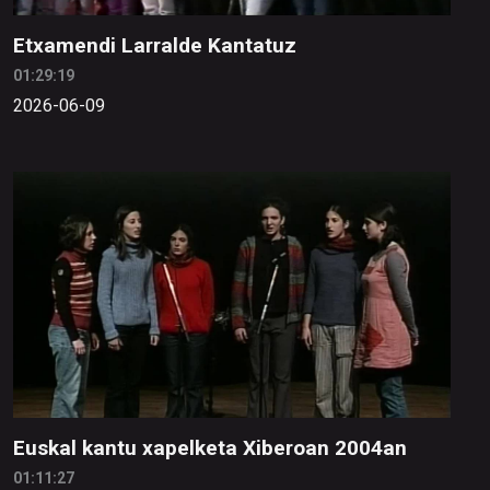
Etxamendi Larralde Kantatuz
01:29:19
2026-06-09
Euskal kantu xapelketa Xiberoan 2004an
01:11:27