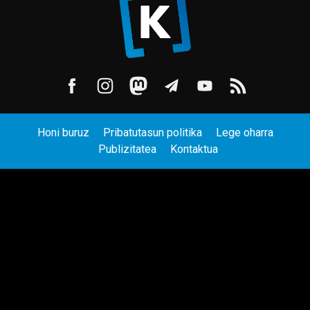
Honi buruz
Pribatutasun politika
Lege oharra
Publizitatea
Kontaktua