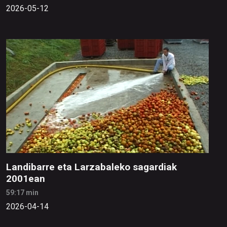
2026-05-12
Landibarre eta Larzabaleko sagardiak
2001ean
59:17 min
2026-04-14