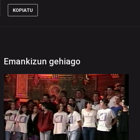
KOPIATU
Emankizun gehiago