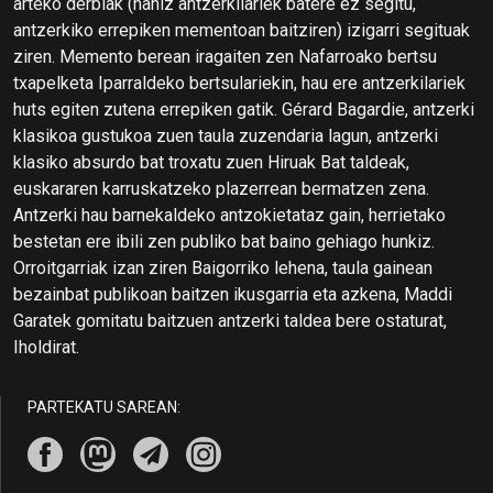
arteko derbiak (nahiz antzerkilariek batere ez segitu,
antzerkiko errepiken mementoan baitziren) izigarri segituak
ziren. Memento berean iragaiten zen Nafarroako bertsu
txapelketa Iparraldeko bertsulariekin, hau ere antzerkilariek
huts egiten zutena errepiken gatik. Gérard Bagardie, antzerki
klasikoa gustukoa zuen taula zuzendaria lagun, antzerki
klasiko absurdo bat troxatu zuen Hiruak Bat taldeak,
euskararen karruskatzeko plazerrean bermatzen zena.
Antzerki hau barnekaldeko antzokietataz gain, herrietako
bestetan ere ibili zen publiko bat baino gehiago hunkiz.
Orroitgarriak izan ziren Baigorriko lehena, taula gainean
bezainbat publikoan baitzen ikusgarria eta azkena, Maddi
Garatek gomitatu baitzuen antzerki taldea bere ostaturat,
Iholdirat.
PARTEKATU SAREAN: