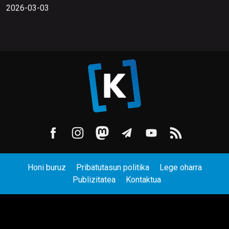
2026-03-03
Honi buruz
Pribatutasun politika
Lege oharra
Publizitatea
Kontaktua