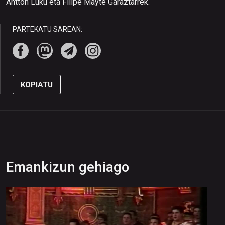
Antton Luku eta Filipe Mayte Garaztarrek.
PARTEKATU SAREAN:
KOPIATU
Emankizun gehiago