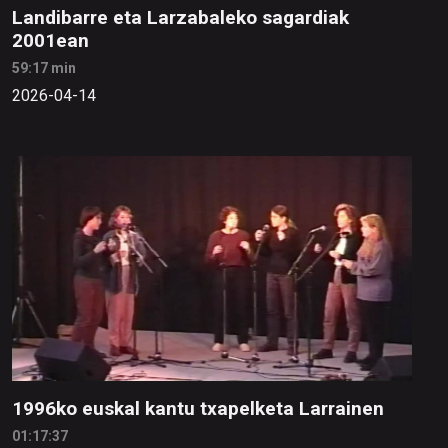
Landibarre eta Larzabaleko sagardiak
2001ean
59:17 min
2026-04-14
1996ko euskal kantu txapelketa Larrainen
01:17:37