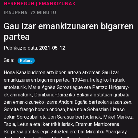
HERENEGUN
| EMANKIZUNAK
IRAUPENA: 72 MINUTU
Gau Izar emankizunaren bigarren
partea
Publikazio data:
2021-05-12
Gaia:
Kultura
Hona Kanalduderen artxiboen artean atxeman Gau Izar
emankizunaren bigarren partea. 1994an, Irulegiko Irratiak
antolaturik, Marie Agnès Gorostiague eta Pantzo Hirigaray-
ek animaturik, Donibane-Garaziko Bakarra ostatuan grabatu
zen emankizuneko izarra Andoni Egaña bertsolaria izan zen.
Gomita frango honen ondoan, hala nola Sebastian Lizaso
Jokin Sorozabal eta Jon Sarasua bertsolariak, Mikel Markez,
Tapia, Leturia eta Iker trikitilariak, Erramun Marticorena.
Sorpresa politak egin zituzten ere bai Mirentxu Ybargaray,