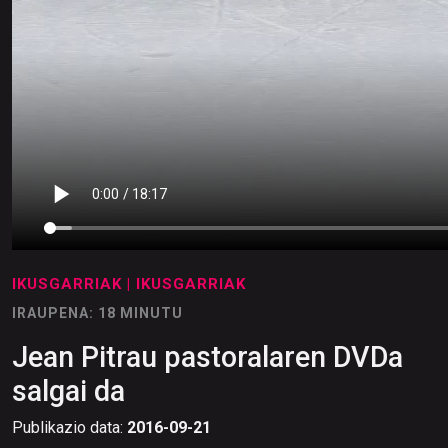
IKUSGARRIAK
| IKUSGARRIAK
IRAUPENA: 18 MINUTU
Jean Pitrau pastoralaren DVDa
salgai da
Publikazio data:
2016-09-21