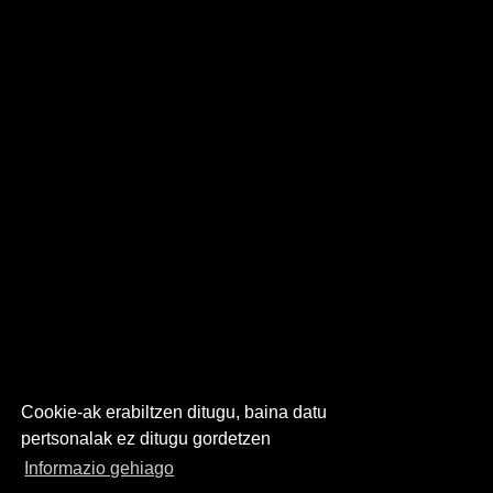
Cookie-ak erabiltzen ditugu, baina datu
pertsonalak ez ditugu gordetzen
Informazio gehiago