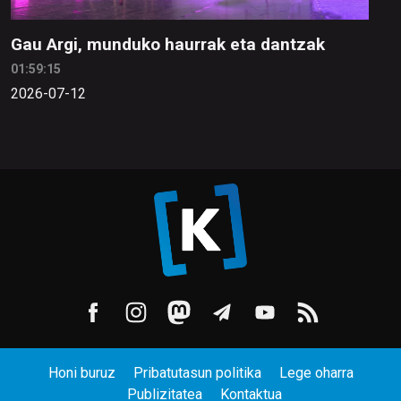
Gau Argi, munduko haurrak eta dantzak
01:59:15
2026-07-12
Honi buruz
Pribatutasun politika
Lege oharra
Publizitatea
Kontaktua