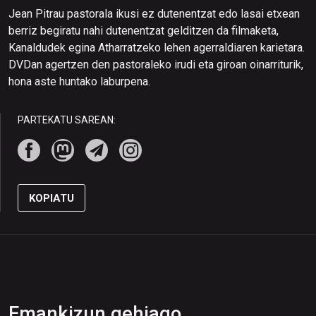
Jean Pitrau pastorala ikusi ez dutenentzat edo lasai etxean
berriz begiratu nahi dutenentzat gelditzen da filmaketa,
Kanaldudek egina Atharratzeko lehen agerraldiaren karietara.
DVDan agertzen den pastoraleko irudi eta giroan oinarriturik,
hona aste huntako laburpena.
PARTEKATU SAREAN:
KOPIATU
Emankizun gehiago