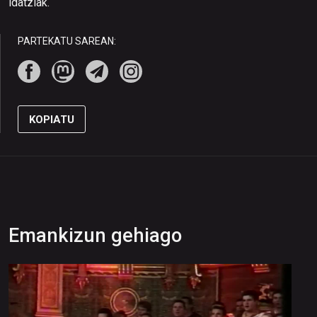
idatziak.
PARTEKATU SAREAN:
KOPIATU
Emankizun gehiago