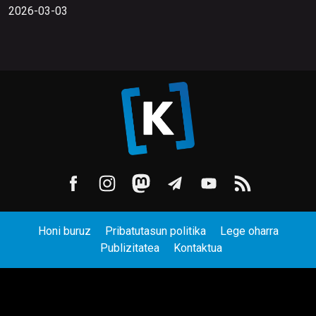
2026-03-03
Honi buruz
Pribatutasun politika
Lege oharra
Publizitatea
Kontaktua