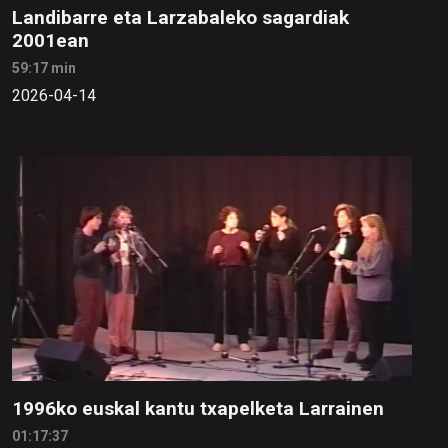
Landibarre eta Larzabaleko sagardiak
2001ean
59:17 min
2026-04-14
1996ko euskal kantu txapelketa Larrainen
01:17:37