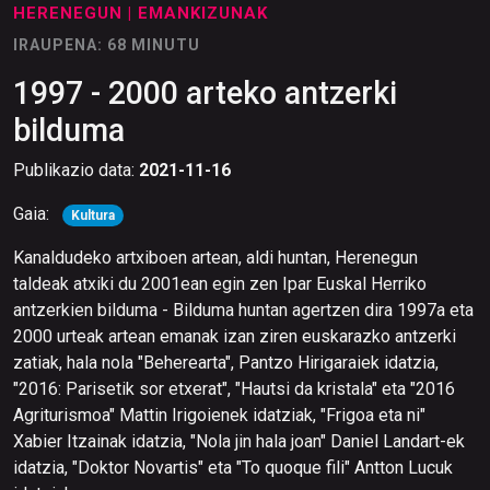
HERENEGUN
| EMANKIZUNAK
IRAUPENA: 68 MINUTU
1997 - 2000 arteko antzerki
bilduma
Publikazio data:
2021-11-16
Gaia:
Kultura
Kanaldudeko artxiboen artean, aldi huntan, Herenegun
taldeak atxiki du 2001ean egin zen Ipar Euskal Herriko
antzerkien bilduma - Bilduma huntan agertzen dira 1997a eta
2000 urteak artean emanak izan ziren euskarazko antzerki
zatiak, hala nola "Beherearta", Pantzo Hirigaraiek idatzia,
"2016: Parisetik sor etxerat", "Hautsi da kristala" eta "2016
Agriturismoa" Mattin Irigoienek idatziak, "Frigoa eta ni"
Xabier Itzainak idatzia, "Nola jin hala joan" Daniel Landart-ek
idatzia, "Doktor Novartis" eta "To quoque fili" Antton Lucuk