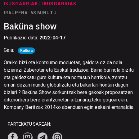
IKUSGARRIAK
| IKUSGARRIAK
IRAUPENA: 68 MINUTU
Baküna show
Publikazio data:
2022-04-17
Gaia:
Kultura
Oraiko bizi eta kontsumo moduetan, galdera ez da nola
biziarazi Zuberotar eta Euskal tradizioa. Baina bai nola bizitu
eta galdezkatu gure kultura eta nortasun herrikoia, zentzu
eman dezan mundu globalizatu eta bakarlari hontan dugun
biziari ? Baküna Show sorkuntzak bere gakoak proposatzen
ditu,norbera bere erantzunetan aitzinarazteko gogoarekin.
Kompany Beritzak 2014ko abenduan egin eskaini emanaldia.
PARTEKATU SAREAN: