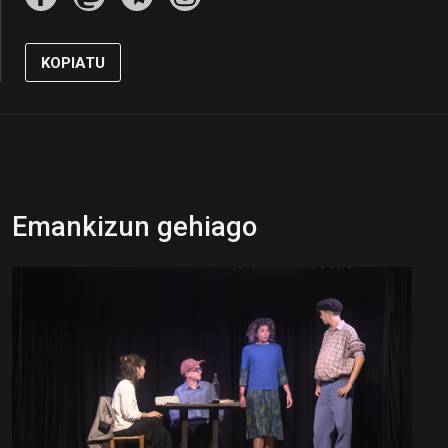
KOPIATU
Emankizun gehiago