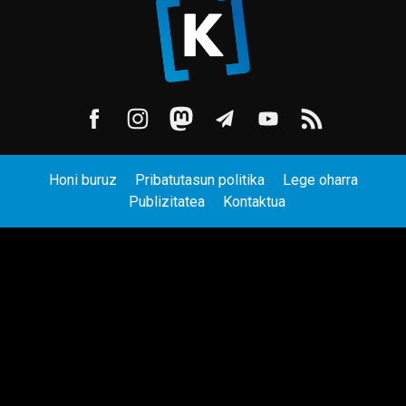
Honi buruz
Pribatutasun politika
Lege oharra
Publizitatea
Kontaktua