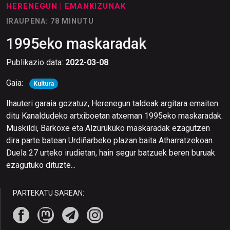
HERENEGUN
| EMANKIZUNAK
IRAUPENA: 78 MINUTU
1995eko maskaradak
Publikazio data:
2022-03-08
Gaia:
Kultura
Ihauteri garaia gozatuz, Herenegun taldeak argitara emaiten
ditu Kanaldudeko artxiboetan atxeman 1995eko maskaradak.
Muskildi, Barkoxe eta Alzürüküko maskaradak ezagutzen
dira parte batean Urdiñarbeko plazan baita Atharratzekoan.
Duela 27 urteko irudietan, hain segur batzuek beren buruak
ezagutuko dituzte...
PARTEKATU SAREAN: