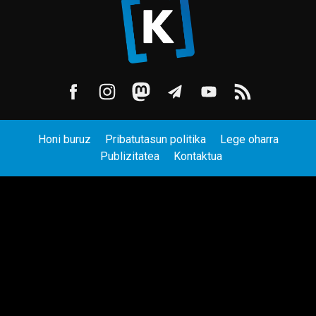
Honi buruz
Pribatutasun politika
Lege oharra
Publizitatea
Kontaktua