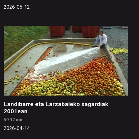
2026-05-12
Landibarre eta Larzabaleko sagardiak
2001ean
59:17 min
2026-04-14