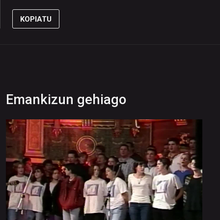
KOPIATU
Emankizun gehiago