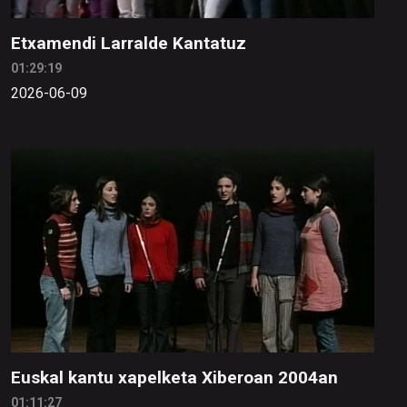
Etxamendi Larralde Kantatuz
01:29:19
2026-06-09
Euskal kantu xapelketa Xiberoan 2004an
01:11:27