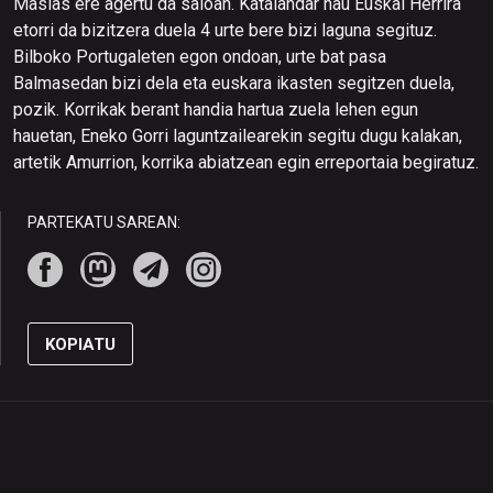
Masias ere agertu da saioan. Katalandar hau Euskal Herrira
etorri da bizitzera duela 4 urte bere bizi laguna segituz.
Bilboko Portugaleten egon ondoan, urte bat pasa
Balmasedan bizi dela eta euskara ikasten segitzen duela,
pozik. Korrikak berant handia hartua zuela lehen egun
hauetan, Eneko Gorri laguntzailearekin segitu dugu kalakan,
artetik Amurrion, korrika abiatzean egin erreportaia begiratuz.
PARTEKATU SAREAN:
KOPIATU