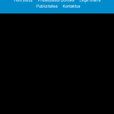
Honi buruz
Pribatutasun politika
Lege oharra
Publizitatea
Kontaktua