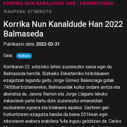
KORRIKA NUN KANALDUDE HAN
| EMANKIZUNAK
IRAUPENA: 57 MINUTU
Korrika Nun Kanaldude Han 2022
Balmaseda
Publikazio data:
2022-03-31
Gaia:
Kultura
Korrikaren 22. edizioko lehen zuzenezko saioa egin du
Balmaseda herritik. Bizkaiko Enkarterriko hiribilduaren
ezagutzan lagundu gaitu Jorge Gómez Balenciaga gidak.
7400bat biztanlerekin, Balmasedak kultur ondare anitza eta
aberatsa du. Jaione Ramon eta Jorge Llaguno lekuko
irakasleek parte hartu dute zuzenezko emanaldian
euskararen egoera eta bilakaera aipatuz. Gazteen gan
hizkuntzaren ezagutza handia da baina 2016ean egin
inkestaren arabera erabilera %4a inguru gelditzen da. Carles