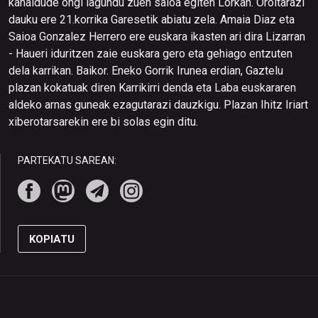
kanaldude ongi lagundu zuen saioa egiten Lorkan. Oroitarazi
dauku ere 21.korrika Garesetik abiatu zela. Amaia Diaz eta
Saioa Gonzalez Herrero ere euskara ikasten ari dira Lizarran
- Haueri iduritzen zaie euskara gero eta gehiago entzuten
dela karrikan. Baikor. Eneko Gorrik Irunea erdian, Gaztelu
plazan kokatuak diren Karrikirri denda eta Laba euskararen
aldeko arnas guneak ezagutarazi dauzkigu. Plazan Ihitz Iriart
xiberotarsarekin ere bi solas egin ditu.
PARTEKATU SAREAN:
KOPIATU