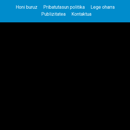
Honi buruz
Pribatutasun politika
Lege oharra
Publizitatea
Kontaktua