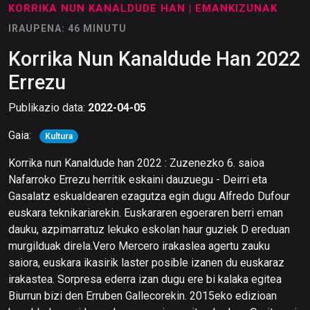
KORRIKA NUN KANALDUDE HAN
| EMANKIZUNAK
IRAUPENA: 46 MINUTU
Korrika Nun Kanaldude Han 2022
Errezu
Publikazio data:
2022-04-05
Gaia:
Kultura
Korrika nun Kanaldude han 2022 : Zuzenezko 6. saioa
Nafarroko Errezu herritik eskaini dauzuegu - Deirri eta
Gasalatz eskualdearen ezagutza egin dugu Alfredo Dufour
euskara teknikariarekin. Euskararen egoeraren berri eman
dauku, azpimarratuz lekuko eskolan haur guziek D ereduan
murgilduak direla.Vero Mercero irakaslea agertu zauku
saiora, euskara ikasirik laster posible izanen du euskaraz
irakastea. Sorpresa ederra izan dugu ere bi kalaka egitea
Biurrun bizi den Erruben Gallecorekin. 2015eko edizioan