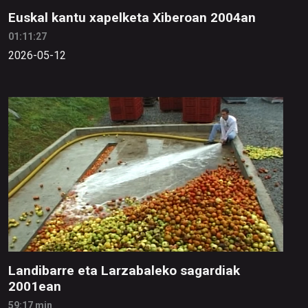
Euskal kantu xapelketa Xiberoan 2004an
01:11:27
2026-05-12
Landibarre eta Larzabaleko sagardiak
2001ean
59:17 min