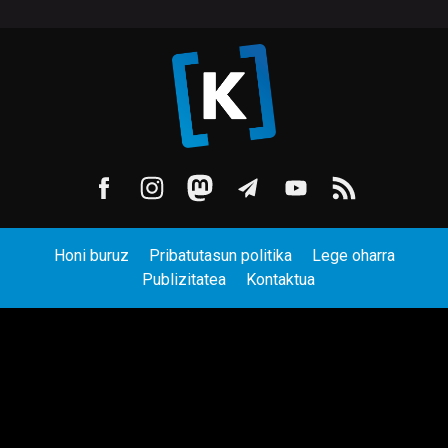
Honi buruz
Pribatutasun politika
Lege oharra
Publizitatea
Kontaktua