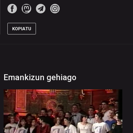
KOPIATU
Emankizun gehiago