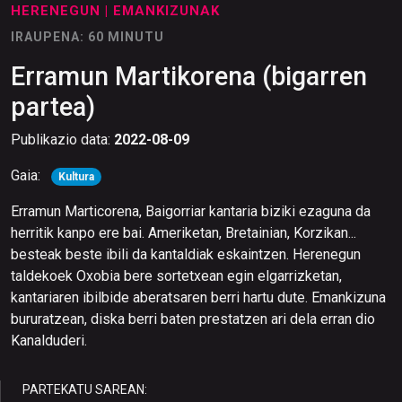
HERENEGUN
| EMANKIZUNAK
IRAUPENA: 60 MINUTU
Erramun Martikorena (bigarren
partea)
Publikazio data:
2022-08-09
Gaia:
Kultura
Erramun Marticorena, Baigorriar kantaria biziki ezaguna da
herritik kanpo ere bai. Ameriketan, Bretainian, Korzikan...
besteak beste ibili da kantaldiak eskaintzen. Herenegun
taldekoek Oxobia bere sortetxean egin elgarrizketan,
kantariaren ibilbide aberatsaren berri hartu dute. Emankizuna
bururatzean, diska berri baten prestatzen ari dela erran dio
Kanalduderi.
PARTEKATU SAREAN: