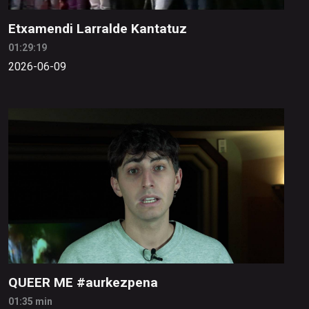
Etxamendi Larralde Kantatuz
01:29:19
2026-06-09
QUEER ME #aurkezpena
01:35 min