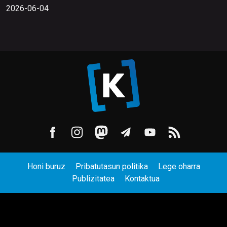
2026-06-04
Honi buruz
Pribatutasun politika
Lege oharra
Publizitatea
Kontaktua