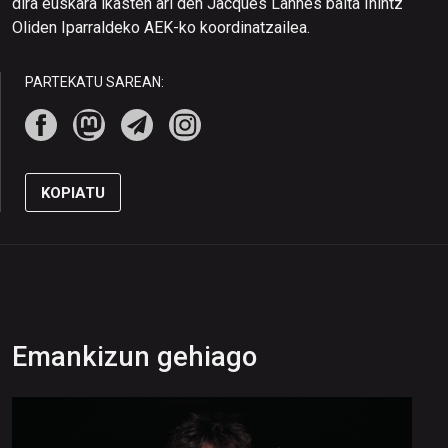
dira euskara ikasten ari den Jacques Lannes baita Ihintz
Oliden Iparraldeko AEK-ko koordinatzailea.
PARTEKATU SAREAN:
KOPIATU
Emankizun gehiago