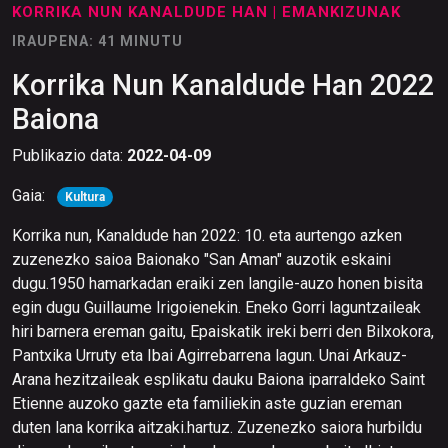
KORRIKA NUN KANALDUDE HAN
| EMANKIZUNAK
IRAUPENA: 41 MINUTU
Korrika Nun Kanaldude Han 2022
Baiona
Publikazio data:
2022-04-09
Gaia:
Kultura
Korrika nun, Kanaldude han 2022: 10. eta aurtengo azken
zuzenezko saioa Baionako "San Aman" auzotik eskaini
dugu.1950 hamarkadan eraiki zen langile-auzo honen bisita
egin dugu Guillaume Irigoienekin. Eneko Gorri laguntzaileak
hiri barnera ereman gaitu, Epaiskatik ireki berri den Bilxokora,
Pantxika Urruty eta Ibai Agirrebarrena lagun. Unai Arkauz-
Arana hezitzaileak esplikatu dauku Baiona iparraldeko Saint
Etienne auzoko gazte eta familiekin aste guzian ereman
duten lana korrika aitzaki.hartuz. Zuzenezko saiora hurbildu