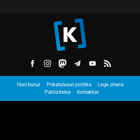
Honi buruz
Pribatutasun politika
Lege oharra
Publizitatea
Kontaktua