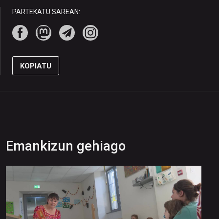
PARTEKATU SAREAN:
KOPIATU
Emankizun gehiago