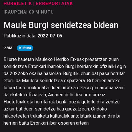
HURBILETIK
| ERREPORTAIAK
IRAUPENA: 09 MINUTU
Maule Burgi senidetzea bidean
Publikazio data:
2022-07-05
Gaia:
Kultura
Bi urte hauetan Mauleko Herriko Etxeak prestatzen zuen
senidetzea Erronkari ibarreko Burgi herriarekin ofizialki egin
da 2022eko ekaina hasieran. Burgitik, ehun bat pasa herritar
etorri da Maulera senidetzea ospatzera. Bi herrien arteko
lotura historioak idatzi duen urratsa dela azpimarratua izan
da ekitaldi ofizialean, Ainaren ibilbidea oroitaraziz.
Hautetsiak eta herritarrak biziki pozik gelditu dira zentzu
azkar bat duen senidetze hau gauzatzean. Ondoko
hilabeteetan trukaketa kulturalak antolatuak izanen dira bi
herrien baita Erronkari ibar osoaren artean.