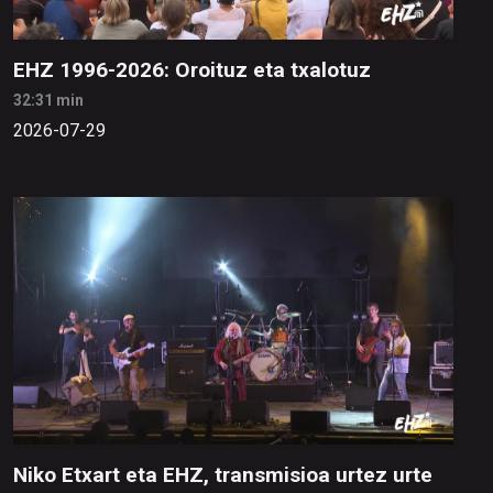
EHZ 1996-2026: Oroituz eta txalotuz
32:31 min
2026-07-29
Niko Etxart eta EHZ, transmisioa urtez urte