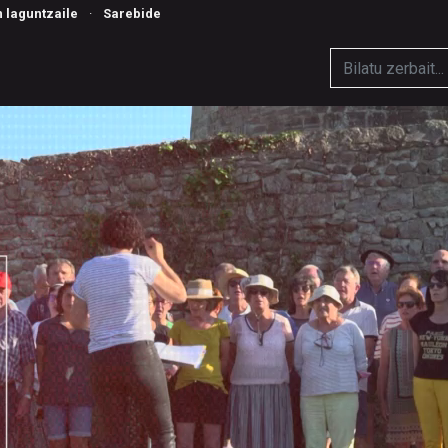
n laguntzaile
·
Sarebide