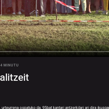
14 MINUTU
litzeit
rteurrena ospatuko da. 95bat kantari antzerkilari ari dira ikusgar