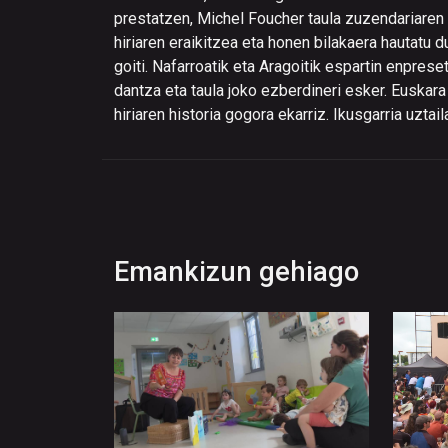
prestatzen, Michel Foucher taula zuzendariaren
hiriaren eraikitzea eta honen bilakaera hautatu d
goiti. Nafarroatik eta Aragoitik espartin enpreset
dantza eta taula joko ezberdineri esker. Euskar
hiriaren historia gogora ekarriz. Ikusgarria uzt
Emankizun gehiago