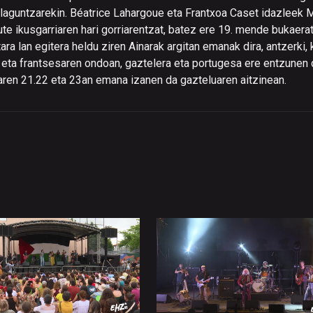
 laguntzarekin. Béatrice Lahargoue eta Frantxoa Caset idazleek 
ute ikusgarriaren hari gorriarentzat, batez ere 19. mende bukaerat
ara lan egitera heldu ziren Ainarak argitan emanak dira, antzerki, 
a eta frantsesaren ondoan, gaztelera eta portugesa ere entzunen d
ailaren 21.22 eta 23an emana izanen da gazteluaren aitzinean.