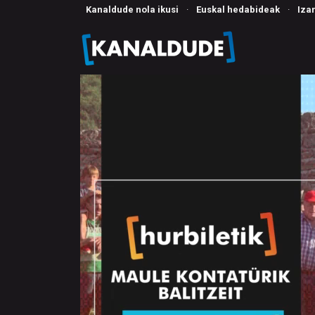
Kanaldude nola ikusi
·
Euskal hedabideak
·
Iza