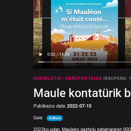
HURBILETIK
| ERREPORTAIAK
IRAUPENA: 
Maule kontatürik ba
Publikazio data:
2022-07-15
Gaia:
Kultura
2022ko udan, Mauleko gaztelu zaharrararen 900. u