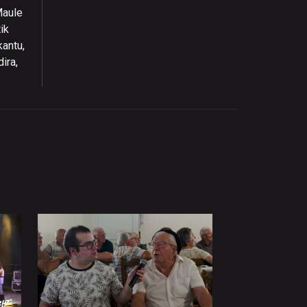
Maule
ik
kantu,
ira,