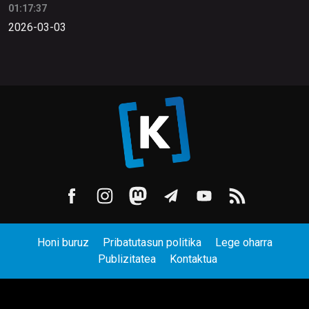
01:17:37
2026-03-03
Honi buruz
Pribatutasun politika
Lege oharra
Publizitatea
Kontaktua