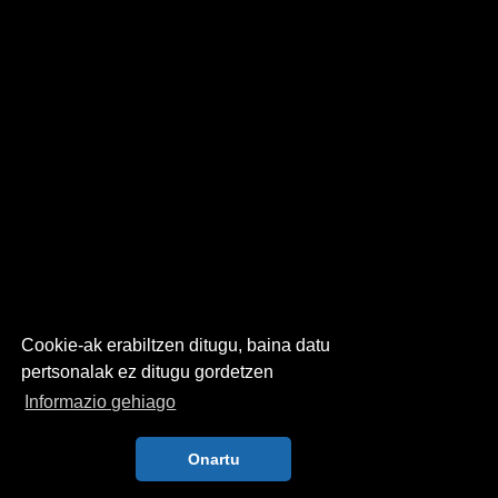
Cookie-ak erabiltzen ditugu, baina datu
pertsonalak ez ditugu gordetzen
Informazio gehiago
Onartu