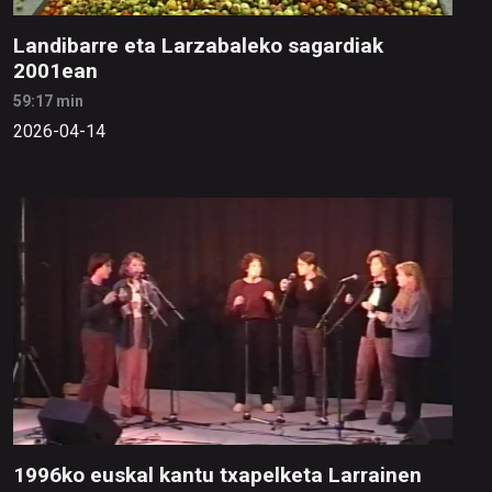
Landibarre eta Larzabaleko sagardiak
2001ean
59:17 min
2026-04-14
1996ko euskal kantu txapelketa Larrainen