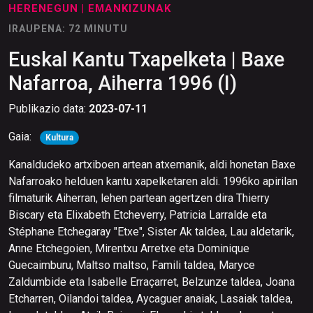
HERENEGUN
| EMANKIZUNAK
IRAUPENA: 72 MINUTU
Euskal Kantu Txapelketa | Baxe
Nafarroa, Aiherra 1996 (I)
Publikazio data:
2023-07-11
Gaia:
Kultura
Kanaldudeko artxiboen artean atxemanik, aldi honetan Baxe
Nafarroako helduen kantu xapelketaren aldi. 1996ko apirilan
filmaturik Aiherran, lehen partean agertzen dira Thierry
Biscary eta Elixabeth Etcheverry, Patricia Larralde eta
Stéphane Etchegaray "Etxe", Sister Ak taldea, Lau aldetarik,
Anne Etchegoien, Mirentxu Arretxe eta Dominique
Guecaimburu, Maltso maltso, Famili taldea, Maryce
Zaldumbide eta Isabelle Erraçarret, Belzunze taldea, Joana
Etcharren, Oilandoi taldea, Aycaguer anaiak, Lasaiak taldea,