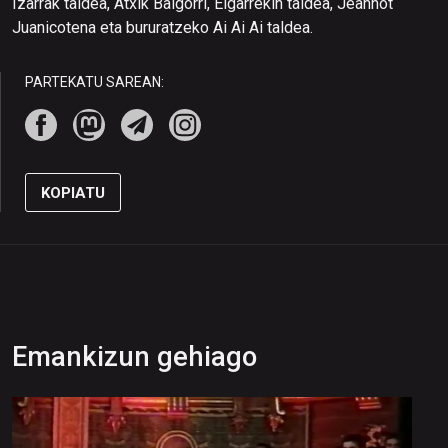
Izarrak taldea, Atxik Baigorri, Elgarrekin taldea, Jeannot
Juanicotena eta bururatzeko Ai Ai Ai taldea.
PARTEKATU SAREAN:
KOPIATU
Emankizun gehiago