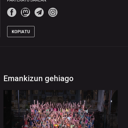
PARTEKATU SAREAN:
KOPIATU
Emankizun gehiago