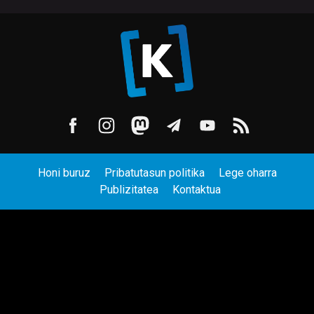
Honi buruz
Pribatutasun politika
Lege oharra
Publizitatea
Kontaktua