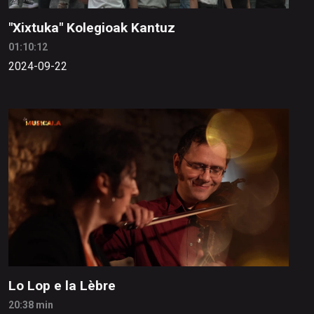
"Xixtuka" Kolegioak Kantuz
01:10:12
2024-09-22
Lo Lop e la Lèbre
20:38 min