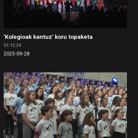
'Kolegioak kantuz' koru topaketa
01:12:24
2025-09-28