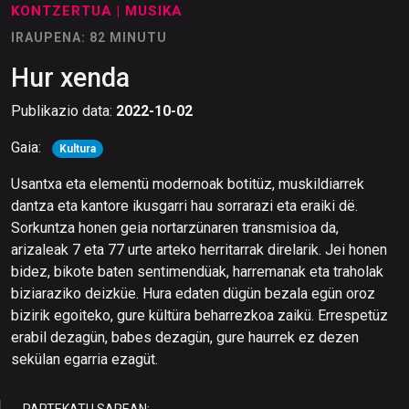
KONTZERTUA
| MUSIKA
IRAUPENA: 82 MINUTU
Hur xenda
Publikazio data:
2022-10-02
Gaia:
Kultura
Usantxa eta elementü modernoak botitüz, muskildiarrek
dantza eta kantore ikusgarri hau sorrarazi eta eraiki dë.
Sorkuntza honen geia nortarzünaren transmisioa da,
arizaleak 7 eta 77 urte arteko herritarrak direlarik. Jei honen
bidez, bikote baten sentimendüak, harremanak eta traholak
biziaraziko deizküe. Hura edaten dügün bezala egün oroz
bizirik egoiteko, gure kültüra beharrezkoa zaikü. Errespetüz
erabil dezagün, babes dezagün, gure haurrek ez dezen
sekülan egarria ezagüt.