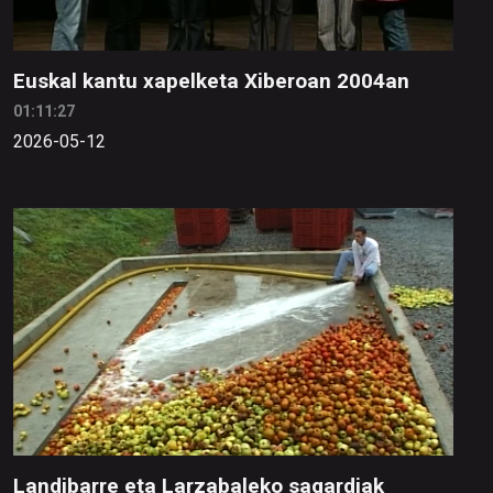
Euskal kantu xapelketa Xiberoan 2004an
01:11:27
2026-05-12
Landibarre eta Larzabaleko sagardiak