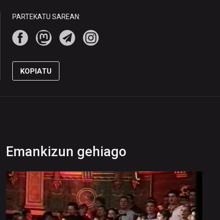
PARTEKATU SAREAN:
KOPIATU
Emankizun gehiago