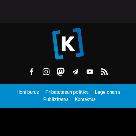
Honi buruz
Pribatutasun politika
Lege oharra
Publizitatea
Kontaktua