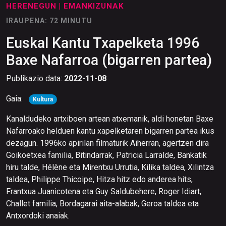
HERENEGUN
| EMANKIZUNAK
IRAUPENA: 72 MINUTU
Euskal Kantu Txapelketa 1996
Baxe Nafarroa (bigarren partea)
Publikazio data:
2022-11-08
Gaia:
Kultura
Kanaldudeko artxiboen artean atxemanik, aldi honetan Baxe
Nafarroako helduen kantu xapelketaren bigarren partea ikus
dezagun. 1996ko apirilan filmaturik Aiherran, agertzen dira
Goikoetxea familia, Bitindarrak, Patricia Larralde, Bankatik
hiru talde, Hélène eta Mirentxu Urrutia, Kilika taldea, Xilintza
taldea, Philippe Thicoipe, Hitza hitz edo anderea hits,
Frantxua Juanicotena eta Guy Saldubehere, Roger Idiart,
Challet familia, Bordagarai aita-alabak, Geroa taldea eta
Antxordoki anaiak.