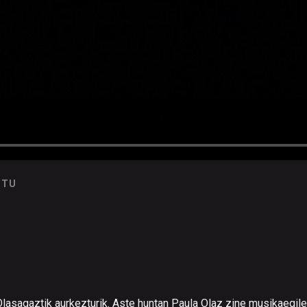
UTU
lasagaztik aurkezturik. Aste huntan Paula Olaz zine musikaegile