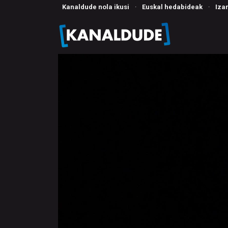
Kanaldude nola ikusi
·
Euskal hedabideak
·
Iza