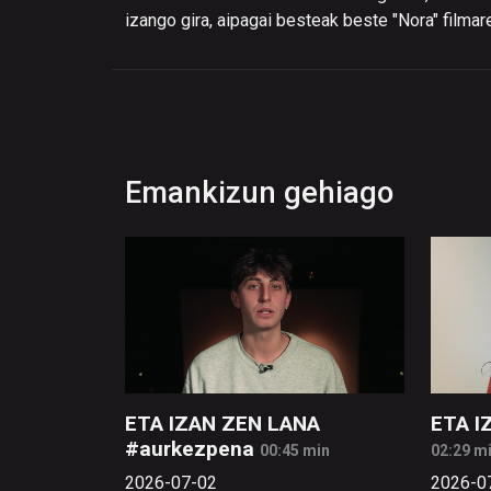
izango gira, aipagai besteak beste "Nora" filma
Emankizun gehiago
ETA IZAN ZEN LANA
ETA I
#aurkezpena
00:45 min
02:29 m
2026-07-02
2026-0