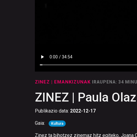
ZINEZ
| EMANKIZUNAK
IRAUPENA: 34 MIN
ZINEZ | Paula Olaz
Publikazio data:
2022-12-17
Gaia:
Kultura
Zinez ta bihotzez zinemaz hitz egiteko, Joana O