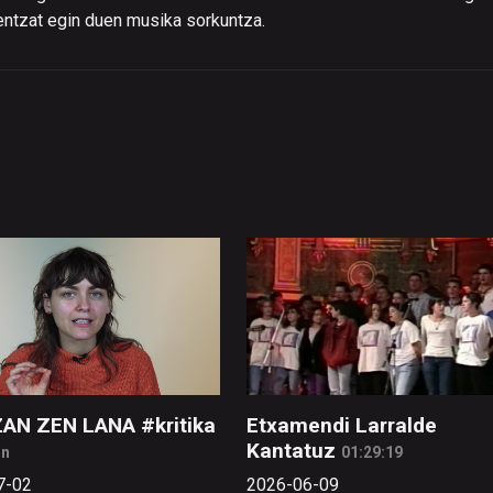
rentzat egin duen musika sorkuntza.
ZAN ZEN LANA #kritika
Etxamendi Larralde
Kantatuz
in
01:29:19
7-02
2026-06-09