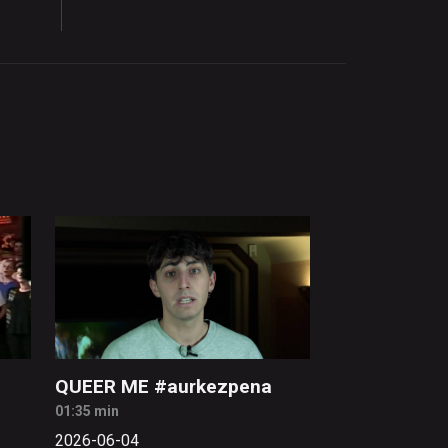
QUEER ME #aurkezpena
01:35 min
2026-06-04