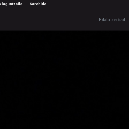
n laguntzaile
·
Sarebide