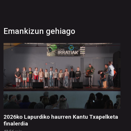
Emankizun gehiago
2026ko Lapurdiko haurren Kantu Txapelketa
finalerdia