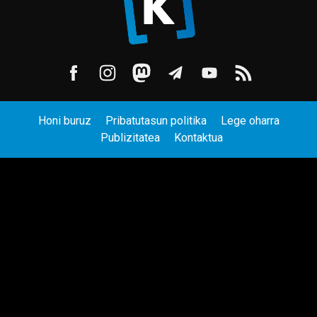
Honi buruz
Pribatutasun politika
Lege oharra
Publizitatea
Kontaktua