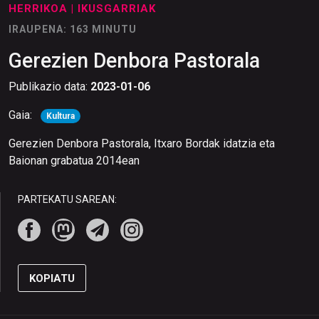
HERRIKOA
| IKUSGARRIAK
IRAUPENA: 163 MINUTU
Gerezien Denbora Pastorala
Publikazio data:
2023-01-06
Gaia:
Kultura
Gerezien Denbora Pastorala, Itxaro Bordak idatzia eta
Baionan grabatua 2014ean
PARTEKATU SAREAN:
KOPIATU