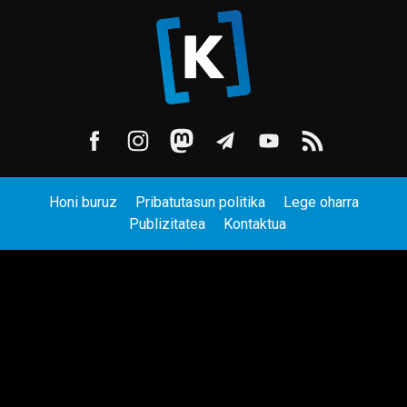
Honi buruz
Pribatutasun politika
Lege oharra
Publizitatea
Kontaktua