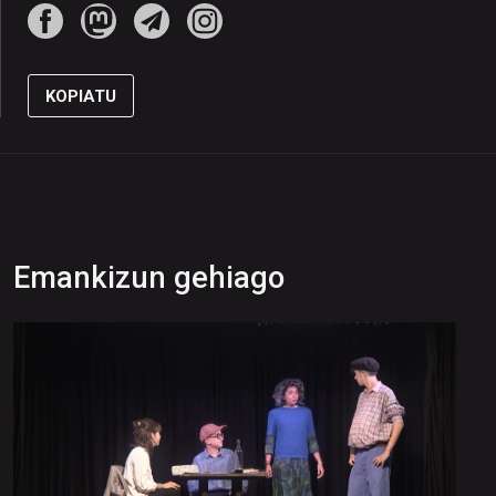
KOPIATU
Emankizun gehiago