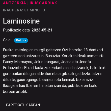
ANTZERKIA
| IKUSGARRIAK
IRAUPENA: 81 MINUTU
Laminosine
Publikazio data:
2023-05-21
Gaia:
Kultura
Euskal mitologian murgil gaitezen Oztibarreko 13 dantzari
gazteen sorkuntzarekin. Bunuztar Xoriak taldeak asmaturik,
Fanny Marmayou, Jokin Irungarai, Joana eta Jenofa
Erdoazintzi-Etxart taula zuzendaritzan, dantzariek, bakotxak
gure baitan ditugun alde ilun eta argitsuak galdezketatzen
dituzte, gaurregungo basajaun eta laminak biziaraziz.
Ikusgarri hau Ibarren filmatua izan da, publikoaren txalo
beroen artetik.
PARTEKATU SAREAN: