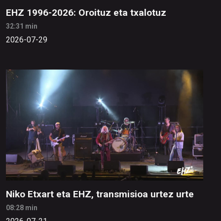
EHZ 1996-2026: Oroituz eta txalotuz
32:31 min
2026-07-29
Niko Etxart eta EHZ, transmisioa urtez urte
08:28 min