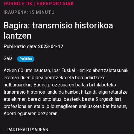
HURBILETIK
| ERREPORTAIAK
IRAUPENA: 15 MINUTU
Bagira: transmisio historikoa
lantzen
Publikazio data:
2023-04-17
Gaia:
Politika
Azken 60 urte hauetan, Ipar Euskal Herriko abertzaletasunak
ereman duen bidea berritzeko eta berrindartzeko
helburuarekin, Bagira prozesuaren baitan bi hilabeteko
transmisio historioa landu da hainbat hitzaldi, elgarretaratze
eta ekimen berezi antolatuz, besteak beste 5 argazkilari
profesionalen eta bi bildumagileren erakusketa bat Itsasun,
Aberri egunaren bezperan.
PARTEKATU SAREAN: