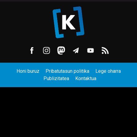
Honi buruz
Pribatutasun politika
Lege oharra
Publizitatea
Kontaktua