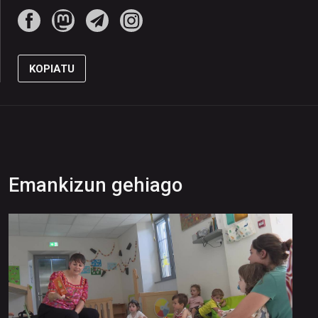
KOPIATU
Emankizun gehiago