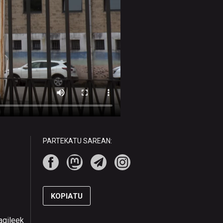
PARTEKATU SAREAN:
KOPIATU
agileek