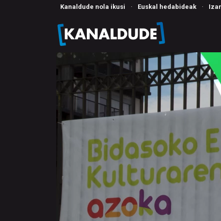
Kanaldude nola ikusi
·
Euskal hedabideak
·
Iza