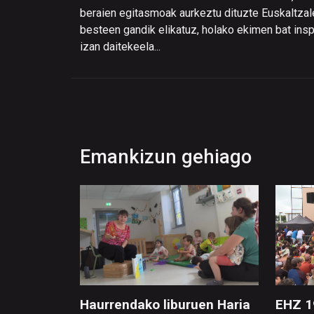
beraien egitasmoak aurkeztu dituzte Euskaltza
besteen gandik elikatuz, holako ekimen bat insp
izan daitekeela...
Emankizun gehiago
Haurrendako liburuen Haria
EHZ 1