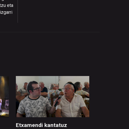
tzu eta
izgarri
Etxamendi kantatuz