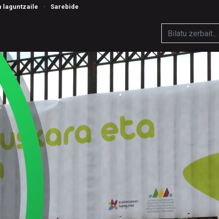
n laguntzaile
·
Sarebide