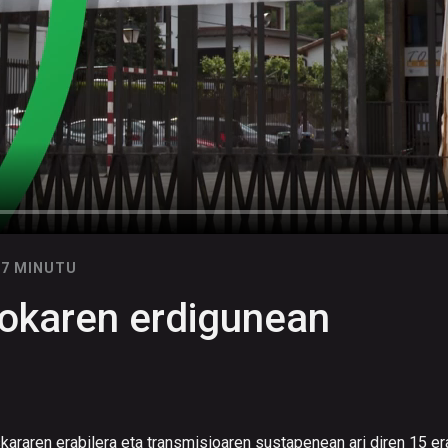
07 MINUTU
okaren erdigunean
skararen erabilera eta transmisioaren sustapenean ari diren 15 er