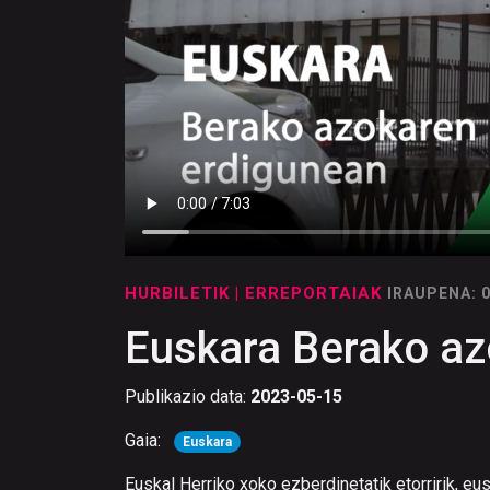
HURBILETIK
| ERREPORTAIAK
IRAUPENA: 
Euskara Berako az
Publikazio data:
2023-05-15
Gaia:
Euskara
Euskal Herriko xoko ezberdinetatik etorririk, eu