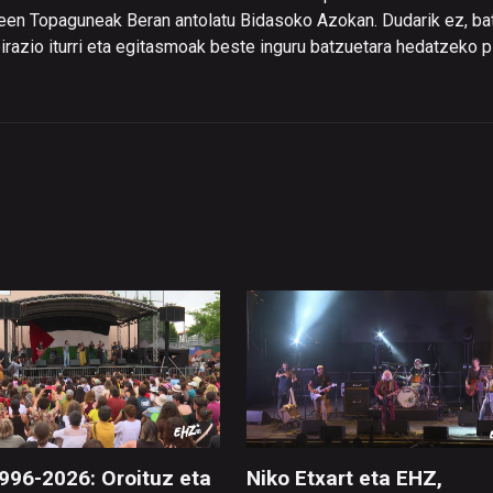
leen Topaguneak Beran antolatu Bidasoko Azokan. Dudarik ez, ba
irazio iturri eta egitasmoak beste inguru batzuetara hedatzeko p
996-2026: Oroituz eta
Niko Etxart eta EHZ,