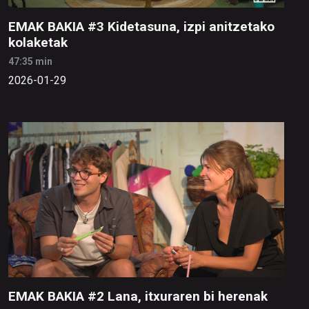
EMAK BAKIA #3 Kidetasuna, izpi anitzetako
kolaketak
47:35 min
2026-01-29
EMAK BAKIA #2 Lana, itxuraren bi herenak