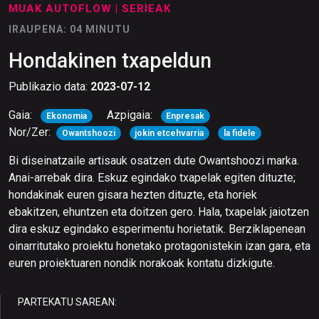
MUAK AUTOFLOW
| SERIEAK
IRAUPENA: 04 MINUTU
Hondakinen txapeldun
Publikazio data:
2023-07-12
Gaia:
Azpigaia:
Ekonomia
Enpresak
Nor/Zer:
Owantshoozi
jokin etcehvarria
la fidele
Bi diseinatzaile artisauk osatzen dute Owantshoozi marka.
Anai-arrebak dira. Eskuz egindako txapelak egiten dituzte;
hondakinak euren gisara hezten dituzte, eta horiek
ebakitzen, ehuntzen eta doitzen gero. Hala, txapelak jaiotzen
dira eskuz egindako esperimentu horietatik. Berziklapenean
oinarritutako proiektu honetako protagonistekin izan gara, eta
euren proiektuaren nondik norakoak kontatu dizkigute.
PARTEKATU SAREAN: