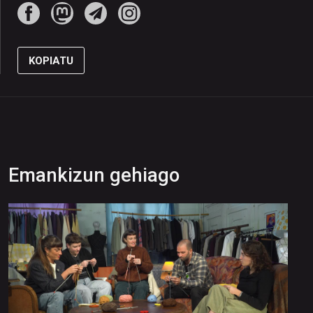
KOPIATU
Emankizun gehiago