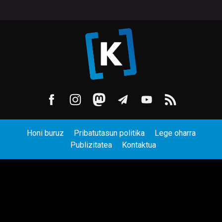
Honi buruz
Pribatutasun politika
Lege oharra
Publizitatea
Kontaktua