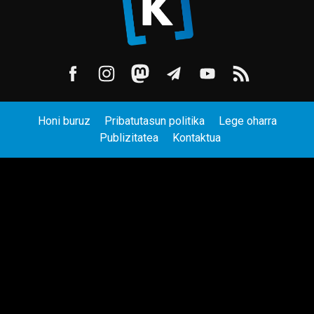
Honi buruz
Pribatutasun politika
Lege oharra
Publizitatea
Kontaktua