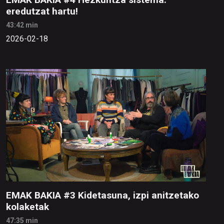
eredutzat hartu!
43:42 min
2026-02-18
EMAK BAKIA #3 Kidetasuna, izpi anitzetako
kolaketak
47:35 min