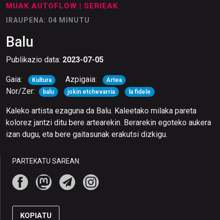
MUAK AUTOFLOW
| SERIEAK
IRAUPENA: 04 MINUTU
Balu
Publikazio data:
2023-07-05
Gaia:
Azpigaia:
Kultura
Artea
Nor/Zer:
balu
jokin etchevarria
la fidele
Kaleko artista ezaguna da Balu. Kaleetako milaka pareta
kolorez jantzi ditu bere artearekin. Berarekin egoteko aukera
izan dugu, eta bere gaitasunak erakutsi dizkigu.
PARTEKATU SAREAN:
KOPIATU