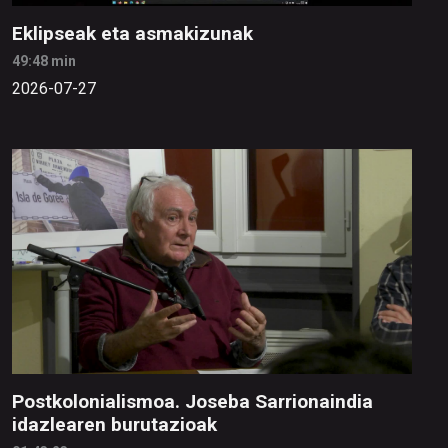
Eklipseak eta asmakizunak
49:48 min
2026-07-27
Postkolonialismoa. Joseba Sarrionaindia
idazlearen burutazioak