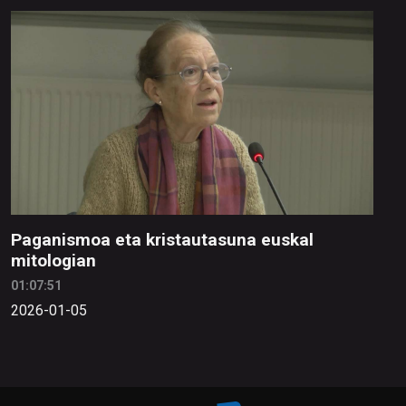
Paganismoa eta kristautasuna euskal
mitologian
01:07:51
2026-01-05