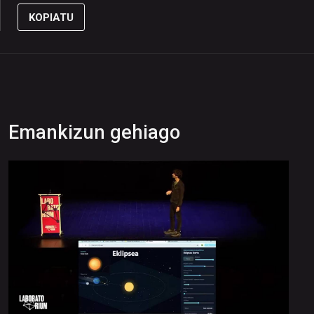
KOPIATU
Emankizun gehiago