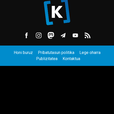
Honi buruz
Pribatutasun politika
Lege oharra
Publizitatea
Kontaktua