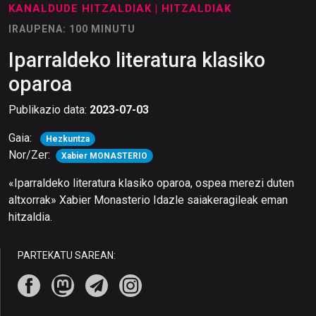
KANALDUDE HITZALDIAK
| HITZALDIAK
IRAUPENA: 100 MINUTU
Iparraldeko literatura klasiko
oparoa
Publikazio data:
2023-07-03
Gaia:
Hezkuntza
Nor/Zer:
Xabier MONASTERIO
«Iparraldeko literatura klasiko oparoa, ospea merezi duten
altxorrak» Xabier Monasterio Idazle saiakeragileak eman
hitzaldia.
PARTEKATU SAREAN: