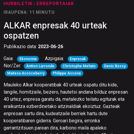
HURBILETIK
| ERREPORTAIAK
IRAUPENA: 11 MINUTU
ALKAR enpresak 40 urteak
ospatzen
Publikazio data:
2023-06-26
Gaia:
Azpigaia:
Ekonomia
Enpresak
Nor/Zer:
Antton Larronde
Christophe Mehats
Denis Bossy
Maitesa Accoceberry
Philippe Ascone
Mauleko Alkar kooperatibak 40 urteak ospatu ditu kide,
langile, hornitzaile, bezero, hautetsi andana bilduz enpresan.
40 urtez, enpresa garatu da, metalezko teilatu egiturak eta
eraikuntza ezberdinetako aitzinaldiak ekoiztuz. Gazteak
enpresan sartu dira, kudeatzaile berriek hartu dute
kooperatibaren giderra. Geroari begira, erronka
garrantzitsuen parean dira, karbono maila apaleko