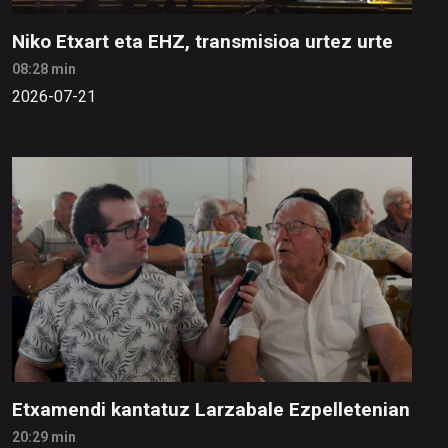
Niko Etxart eta EHZ, transmisioa urtez urte
08:28 min
2026-07-21
Etxamendi kantatuz Larzabale Ezpelletenian
20:29 min