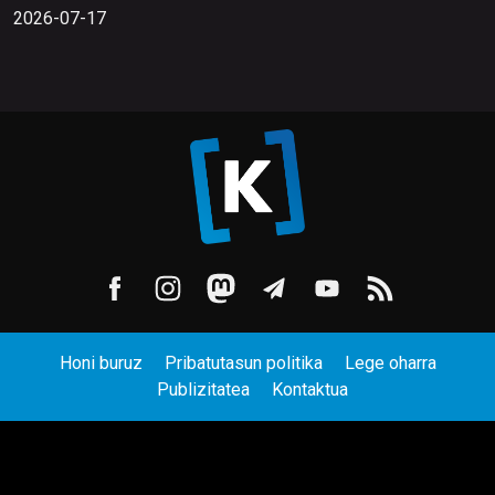
2026-07-17
Honi buruz
Pribatutasun politika
Lege oharra
Publizitatea
Kontaktua