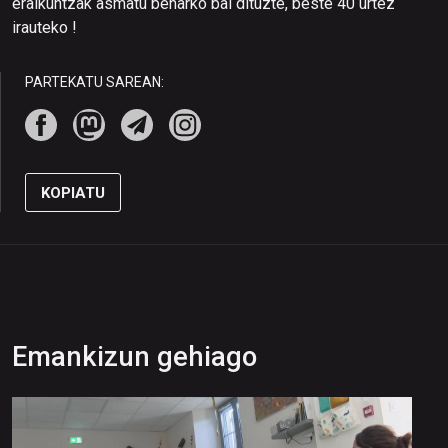
eraikuntzak asmatu beharko bai dituzte, beste 40 urtez
irauteko !
PARTEKATU SAREAN:
KOPIATU
Emankizun gehiago