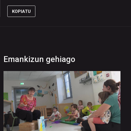
KOPIATU
Emankizun gehiago