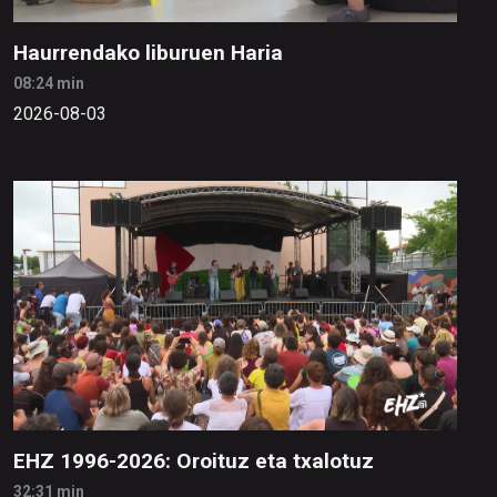
Haurrendako liburuen Haria
08:24 min
2026-08-03
EHZ 1996-2026: Oroituz eta txalotuz
32:31 min