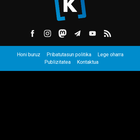
Honi buruz
Pribatutasun politika
Lege oharra
Publizitatea
Kontaktua