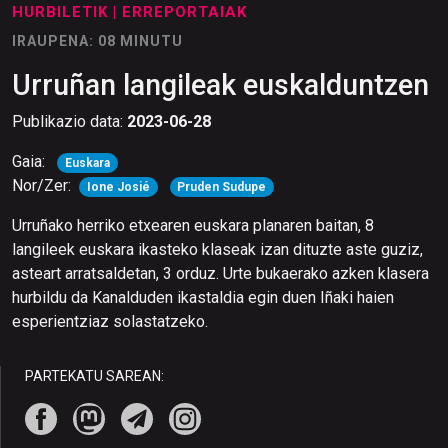
HURBILETIK
| ERREPORTAIAK
IRAUPENA: 08 MINUTU
Urruñan langileak euskalduntzen
Publikazio data:
2023-06-28
Gaia:
Euskara
Nor/Zer:
Ione Josié
Pruden Sudupe
Urruñako herriko etxearen euskara planaren baitan, 8
langileek euskara ikasteko klaseak izan dituzte aste guziz,
asteart arratsaldetan, 3 orduz. Urte bukaerako azken klasera
hurbildu da Kanalduden ikastaldia egin duen Iñaki haien
esperientziaz solastatzeko.
PARTEKATU SAREAN: