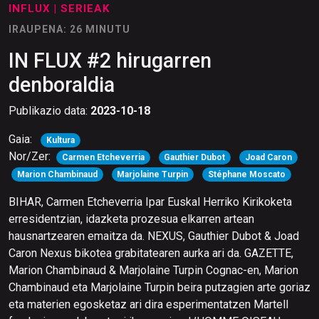
INFLUX
| SERIEAK
IRAUPENA: 26 MINUTU
IN FLUX #2 hirugarren
denboraldia
Publikazio data:
2023-10-18
Gaia:
Kultura
Nor/Zer:
Carmen Etcheverria
Gauthier Dubot
Joad Caron
Marion Chambinaud
Marjolaine Turpin
Stéphane Moscato
BIHAR, Carmen Etcheverria Ipar Euskal Herriko Kirikoketa
erresidentzian, idazketa prozesua elkarren artean
hausnartzearen emaitza da. NEXUS, Gauthier Dubot & Joad
Caron Nexus bikotea grabitatearen aurka ari da. GAZETTE,
Marion Chambinaud & Marjolaine Turpin Cognac-en, Marion
Chambinaud eta Marjolaine Turpin beira putzagien arte goriaz
eta materien egosketaz ari dira esperimentatzen Martell