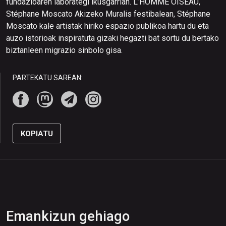
fundazioaren laborategi ikusgarrian. L’HOMME OISEAU,
Stéphane Moscato Akizeko Muralis festibalean, Stéphane
Moscato kale artistak hiriko espazio publikoa hartu du eta
auzo istorioak inspiratuta gizaki hegazti bat sortu du bertako
biztanleen migrazio sinbolo gisa.
PARTEKATU SAREAN:
KOPIATU
Emankizun gehiago