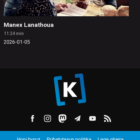
Manex Lanathoua
11:24 min
2026-01-05
Honi buruz
Pribatutasun politika
Lege oharra