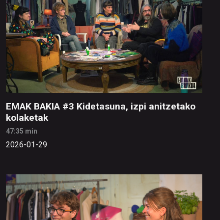
EMAK BAKIA #3 Kidetasuna, izpi anitzetako
kolaketak
47:35 min
2026-01-29