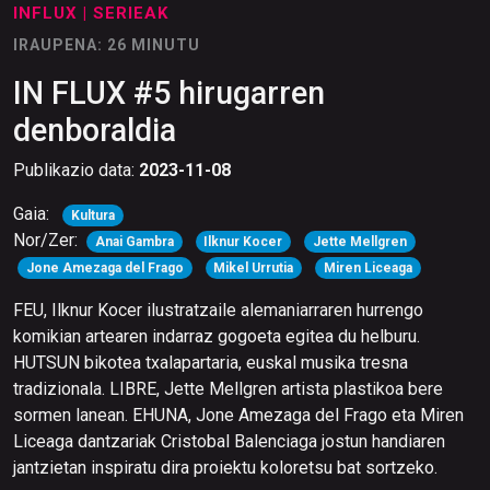
INFLUX
| SERIEAK
IRAUPENA: 26 MINUTU
IN FLUX #5 hirugarren
denboraldia
Publikazio data:
2023-11-08
Gaia:
Kultura
Nor/Zer:
Anai Gambra
Ilknur Kocer
Jette Mellgren
Jone Amezaga del Frago
Mikel Urrutia
Miren Liceaga
FEU, Ilknur Kocer ilustratzaile alemaniarraren hurrengo
komikian artearen indarraz gogoeta egitea du helburu.
HUTSUN bikotea txalapartaria, euskal musika tresna
tradizionala. LIBRE, Jette Mellgren artista plastikoa bere
sormen lanean. EHUNA, Jone Amezaga del Frago eta Miren
Liceaga dantzariak Cristobal Balenciaga jostun handiaren
jantzietan inspiratu dira proiektu koloretsu bat sortzeko.