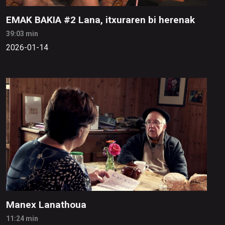
EMAK BAKIA #2 Lana, itxuraren bi herenak
39:03 min
2026-01-14
Manex Lanathoua
11:24 min