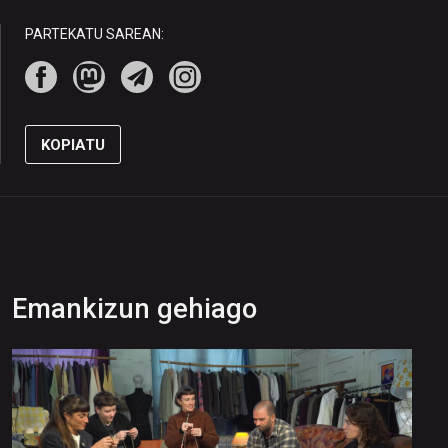
PARTEKATU SAREAN:
KOPIATU
Emankizun gehiago