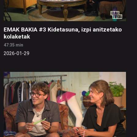
EMAK BAKIA #3 Kidetasuna, izpi anitzetako
kolaketak
47:35 min
2026-01-29