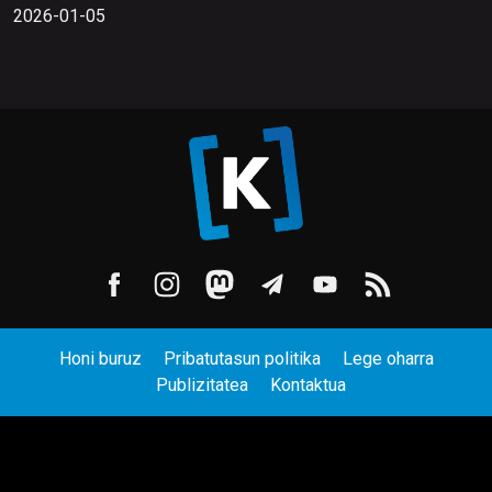
2026-01-05
Honi buruz
Pribatutasun politika
Lege oharra
Publizitatea
Kontaktua