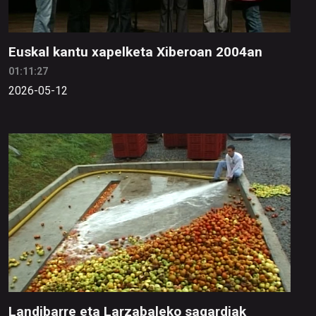
Euskal kantu xapelketa Xiberoan 2004an
01:11:27
2026-05-12
Landibarre eta Larzabaleko sagardiak