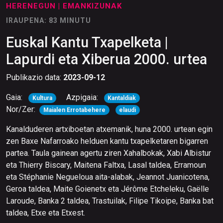
HERENEGUN
| EMANKIZUNAK
IRAUPENA: 83 MINUTU
Euskal Kantu Txapelketa |
Lapurdi eta Xiberua 2000. urtea
Publikazio data:
2023-09-12
Gaia:
Azpigaia:
Kultura
Kantaldiak
Nor/Zer:
Maialen Errotabehere
elaudi
Kanalduderen artxiboetan atxemanik, huna 2000. urtean egin
zen Baxe Nafarroako helduen kantu txapelketaren bigarren
partea. Taula gainean agertu ziren Xahalbokak, Xabi Albistur
eta Thierry Biscary, Maitena Faltxa, Lasal taldea, Erramoun
eta Stéphanie Negueloua aita-alabak, Jeannot Juanicotena,
Geroa taldea, Maite Goienetx eta Jérôme Etcheleku, Gaëlle
Laroude, Banka 2 taldea, Trastuilak, Filipe Tikoipe, Banka bat
taldea, Etxe eta Etxest.