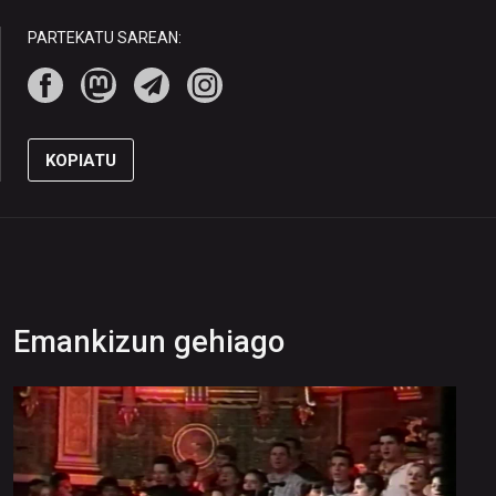
PARTEKATU SAREAN:
KOPIATU
Emankizun gehiago