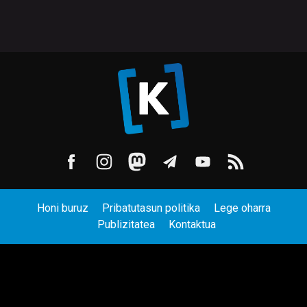
Honi buruz
Pribatutasun politika
Lege oharra
Publizitatea
Kontaktua