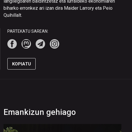
langilegoaren baldintzetaz eta lurraldeko ekonomiaren
biharko erronkez ari izan dira Maider Larrory eta Peio
Quihillalt.
PARTEKATU SAREAN:
KOPIATU
Emankizun gehiago