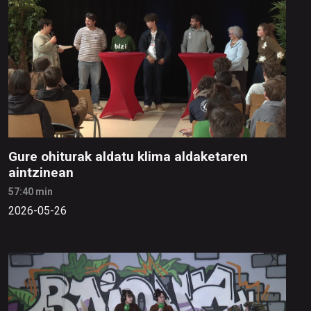
Gure ohiturak aldatu klima aldaketaren
aintzinean
57:40 min
2026-05-26