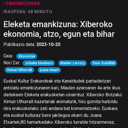
| EMANKIZUNAK
IRAUPENA: 68 MINUTU
Eleketa emankizuna: Xiberoko
ekonomia, atzo, egun eta bihar
Publikazio data:
2023-10-20
Gaia:
Ekonomia
Nor/Zer:
Johañe Etxebest
Maider Larrory
Peio Quihillalt
Ximun Uthurralt
joana etxart
Euskal Kultur Erakundeak eta Kanaldudek partaidetzan
antolatu emankizunaren kari, Maulen azaroaren 4a arte ikus
daitekeen Eleketa erakusketan oinarrituz. Xiberoko Botzako
Ximun Uthurralt kazetariak animaturik, hiru gomita hurbildu
dira erakusketako zati andana bat komentatzeko. Euskara
eta euskal kulturaz bere jakilegoa ekarri du Joana
Etxartek,80 hamarkadako Xiberoko lurralde hitzarmenaz,