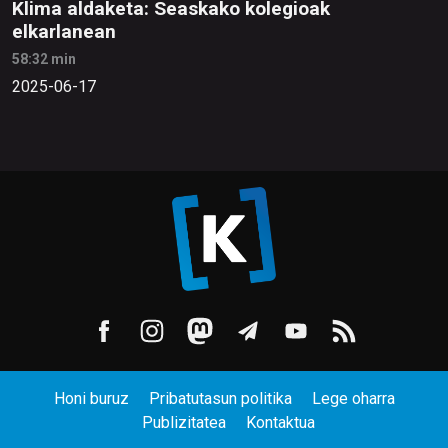
Klima aldaketa: Seaskako kolegioak
elkarlanean
58:32 min
2025-06-17
Honi buruz
Pribatutasun politika
Lege oharra
Publizitatea
Kontaktua