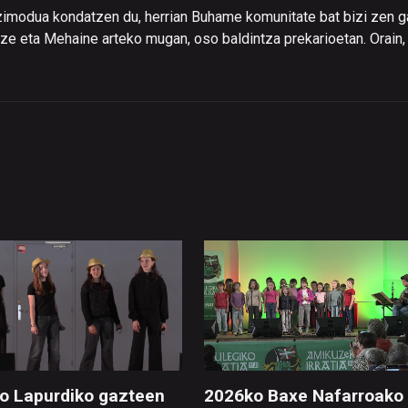
imodua kondatzen du, herrian Buhame komunitate bat bizi zen 
ze eta Mehaine arteko mugan, oso baldintza prekarioetan. Orain,
o Lapurdiko gazteen
2026ko Baxe Nafarroako