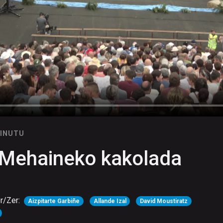
MINUTU
ehaineko kakolada
r/Zer:
Aizpitarte Garbiñe
Allande Izal
David Moustiratz