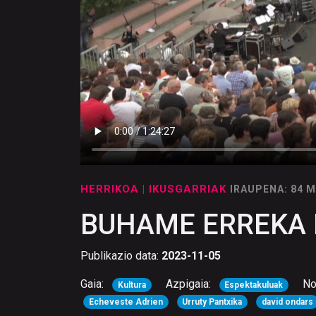
HERRIKOA
| IKUSGARRIAK
IRAUPENA: 84 
BUHAME ERREKA M
Publikazio data:
2023-11-05
Gaia:
Azpigaia:
No
Kultura
Espektakuluak
Echeveste Adrien
Urruty Pantxika
david ondars