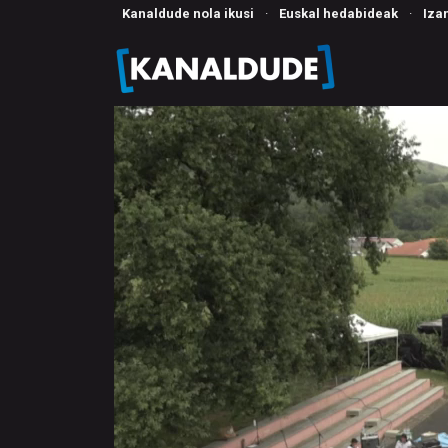
Kanaldude nola ikusi
·
Euskal hedabideak
·
Iza