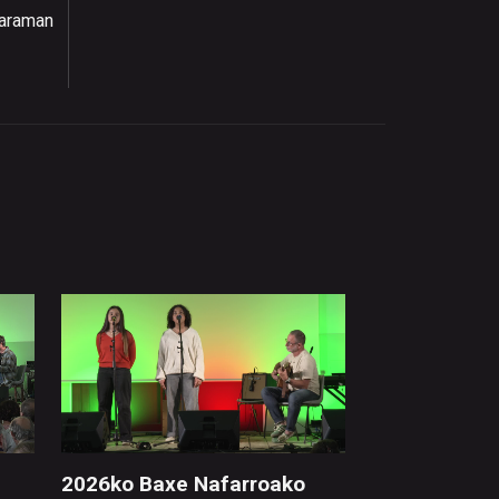
garaman
2026ko Baxe Nafarroako