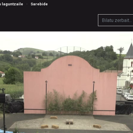
n laguntzaile
·
Sarebide