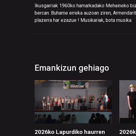
Ikusgarriak 1960ko hamarkadako Mehaineko biz
bercan. Buhame erreka auzoan ziren, Armendarit
plazerra har ezazue ! Musikariak, bota musika
Emankizun gehiago
2026ko Lapurdiko haurren
2026k