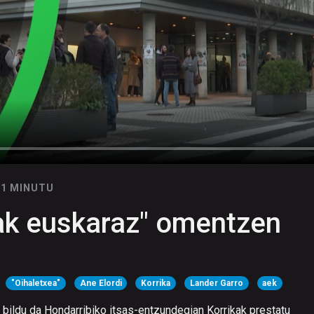
11 MINUTU
tak euskaraz" omentzen
"Oihaletxea"
Ane Elordi
Korrika
Lander Garro
aek
 bildu da Hondarribiko itsas-entzundegian Korrikak prestatu