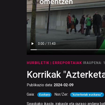
HURBILETIK
| ERREPORTAIAK
IRAUPENA: 
Korrikak "Azterke
Publikazio data:
2024-02-09
Gaia:
Nor/Zer:
Euskara
"Azterketak euskaraz"
Seaskako ikasle, irakasle eta guraso andana bat