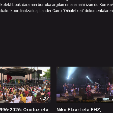
 kolektiboak daraman borroka argitan emana nahi izan du Korrikak
ikako koordinatzailea, Lander Garro "Oihaletxea" dokumentalaren
996-2026: Oroituz eta
Niko Etxart eta EHZ,