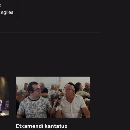
.
 egilea
Etxamendi kantatuz