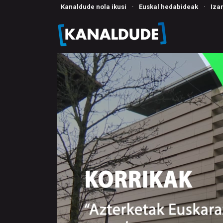
Kanaldude nola ikusi
·
Euskal hedabideak
·
Iza