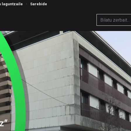
n laguntzaile
·
Sarebide