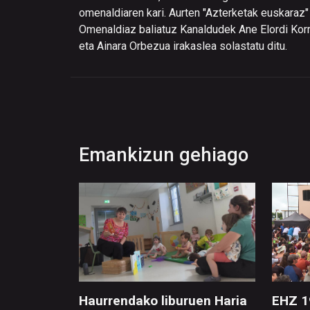
omenaldiaren kari. Aurten "Azterketak euskaraz"
Omenaldiaz baliatuz Kanaldudek Ane Elordi Korr
eta Ainara Orbezua irakaslea solastatu ditu.
Emankizun gehiago
Haurrendako liburuen Haria
EHZ 1