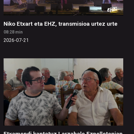
Niko Etxart eta EHZ, transmisioa urtez urte
08:28 min
2026-07-21
Etxamendi kantatuz Larzabale Ezpelletenian