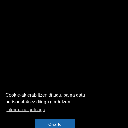
Cookie-ak erabiltzen ditugu, baina datu
pertsonalak ez ditugu gordetzen
Informazio gehiago
Onartu