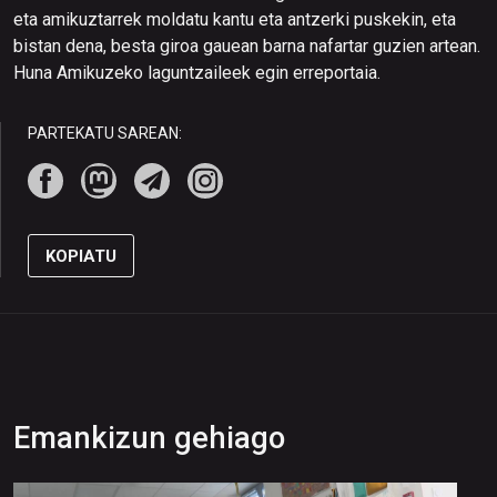
eta amikuztarrek moldatu kantu eta antzerki puskekin, eta
bistan dena, besta giroa gauean barna nafartar guzien artean.
Huna Amikuzeko laguntzaileek egin erreportaia.
PARTEKATU SAREAN:
KOPIATU
Emankizun gehiago