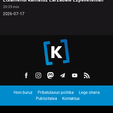
20:29 min
2026-07-17
Honi buruz
Pribatutasun politika
Lege oharra
Publizitatea
Kontaktua