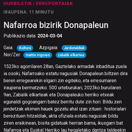
HURBILETIK
| ERREPORTAIAK
IRAUPENA: 11 MINUTU
Nafarroa bizirik Donapaleun
Publikazio data:
2024-03-04
Gaia:
Azpigaia:
Kultura
Jardunaldiak
Nor/Zer:
mattin irigoien
zabalik elkartea
1523ko agorrilaren 28an, Gaztelako armadak inbaditua zuela
ia osoki, Nafarroako estatu nagusiak Donapaleun biltzen dira
beren erregearekin elgarri zin egiteko, eta erresumaren
iraupena bermatzeko. 500 urteburukari, 2023ko buruilaren
9an, Zabalik elkarteak eta Donapaleuko herriko etxeak
egunaldi gogoangarri batez berritu dute zin hori. Bildu zen
jendetzak ekimen hauek gozatu ahal izan zituen : historialari
berezituen hitzaldiak, akta ofiziala estatu nagusiak bildu
ziren eraikinean, bisita gidatuak herrian barna, ikusgarri bat
Nafarroa eta Euskal Herriko lau hegaletako dantza taldeekin