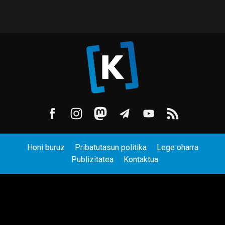
Honi buruz
Pribatutasun politika
Lege oharra
Publizitatea
Kontaktua