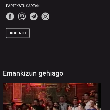
PARTEKATU SAREAN:
KOPIATU
Emankizun gehiago