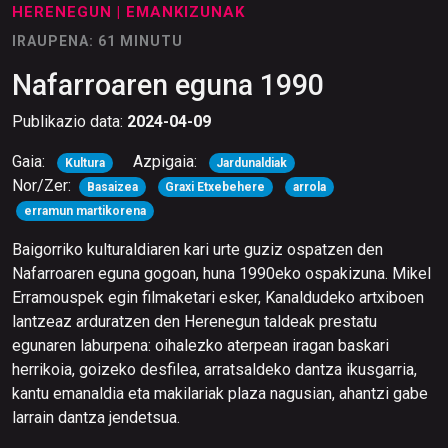
HERENEGUN
| EMANKIZUNAK
IRAUPENA: 61 MINUTU
Nafarroaren eguna 1990
Publikazio data:
2024-04-09
Gaia:
Azpigaia:
Kultura
Jardunaldiak
Nor/Zer:
Basaizea
Graxi Etxebehere
arrola
erramun martikorena
Baigorriko kulturaldiaren kari urte guziz ospatzen den
Nafarroaren eguna gogoan, huna 1990eko ospakizuna. Mikel
Erramouspek egin filmaketari esker, Kanaldudeko artxiboen
lantzeaz arduratzen den Herenegun taldeak prestatu
egunaren laburpena: oihalezko aterpean iragan baskari
herrikoia, goizeko desfilea, arratsaldeko dantza ikusgarria,
kantu emanaldia eta makilariak plaza nagusian, ahantzi gabe
larrain dantza jendetsua.