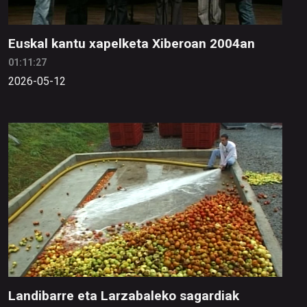
Euskal kantu xapelketa Xiberoan 2004an
01:11:27
2026-05-12
Landibarre eta Larzabaleko sagardiak