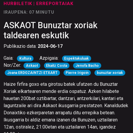
HURBILETIK
| ERREPORTAIAK
IRAUPENA: 07 MINUTU
ASKAOT Bunuztar xoriak
taldearen eskutik
Publikazio data:
2024-06-17
Gaia:
Azpigaia:
Kultura
Espektakuluak
Nor/Zer:
Askaot
Ekaitz Costa
Jenofa Bacho
Joana ERDOZAINTZI ETXART
Pierre Irigoin
bunuztar xoriak
Haize firfira goxo eta girotsu batek ufatzen du Bunuztar
Xoriak elkartearen mende erdia ospatuz. Azken hilabete
hauetan 200bat oztibartar, dantzari, antzerkilari, kantari eta
laguntzaile ari dira Askaot ikusgarria prestatzen. Kanaldudek
Donaixtiko ezkerparetan arrapatu ditu errepika betean.
Ikusgarria bi aldiz emana izanen da Bunuzen, uztailaren
12an, ostiralez, 21:00etan eta uztailaren 14an, igandez