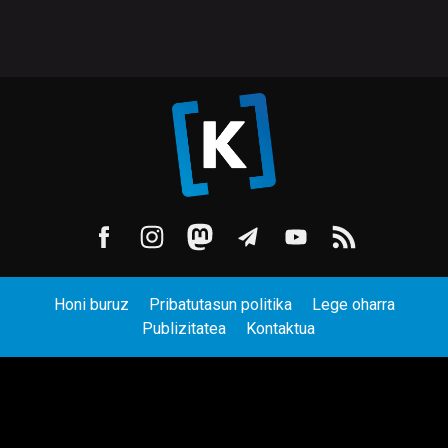
Honi buruz
Pribatutasun politika
Lege oharra
Publizitatea
Kontaktua