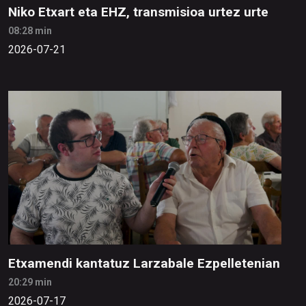
Niko Etxart eta EHZ, transmisioa urtez urte
08:28 min
2026-07-21
Etxamendi kantatuz Larzabale Ezpelletenian
20:29 min
2026-07-17