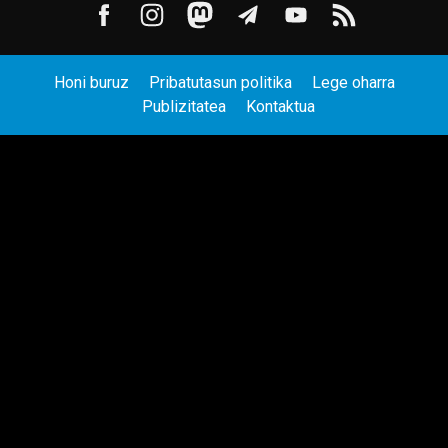
Honi buruz
Pribatutasun politika
Lege oharra
Publizitatea
Kontaktua