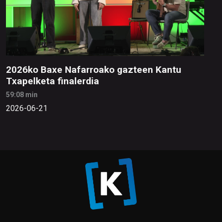
2026ko Baxe Nafarroako gazteen Kantu
Txapelketa finalerdia
59:08 min
2026-06-21