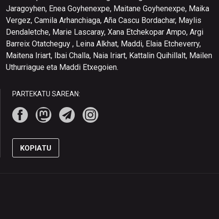
Jaragoyhen, Enea Goyhenexpe, Maitane Goyhenexpe, Maika
Vergez, Camila Arhanchiaga, Aña Cascu Bordachar, Maylis
Dendaletche, Marie Lascaray, Xana Etchekopar Ampo, Argi
Barreix Otatcheguy , Leina Alkhat, Maddi, Elaia Etcheverry,
Maitena Iriart, Ibai Challa, Naia Iriart, Kattalin Quihillalt, Mailen
Uthurriague eta Maddi Etxegoien.
PARTEKATU SAREAN:
KOPIATU