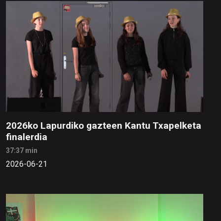
2026ko Lapurdiko gazteen Kantu Txapelketa
finalerdia
37:37 min
2026-06-21