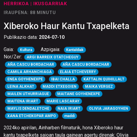
HERRIKOA
| IKUSGARRIAK
IRAUPENA: 88 MINUTU
Xiberoko Haur Kantu Txapelketa
Publikazio data:
2024-07-10
Gaia:
Azpigaia:
Kultura
Kantaldiak
Nor/Zer:
ARGI BARREIX OTATCHEGUY
AÑA CASCU BORDACHAR
AÑA CASCU BORDACHAR
CAMILA ARHANCHIAGA
ELAIA ETCHEVERRY
ENEA GOYHENEXPE
IBAI CHALLA
KATTALIN QUIHILLALT
LEINA ALKHAT
MADDI ETXEGOIEN
MAIKA VERGEZ
MAILEN UTHURRIAGUE
MAITANE GOYHENEXPE
MAITENA IRIART
MARIE LASCARAY
MAYLIS DENDALETCHE
NAIA IRIART
OLIVIA JARAGOYHEN
XANA ETCHEKOPAR AMPO
maddi
2024ko apirilan, Ainharben filmaturik, hona Xiberoko haur
kantu txapelketa saioan taula gainean agertu direnak: Olivia