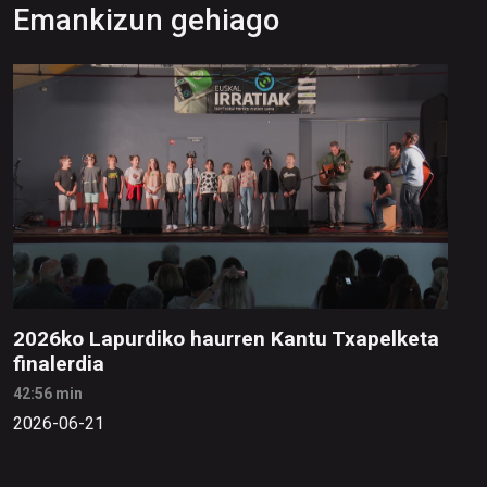
Emankizun gehiago
2026ko Lapurdiko haurren Kantu Txapelketa
finalerdia
42:56 min
2026-06-21