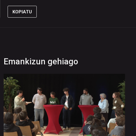
KOPIATU
Emankizun gehiago