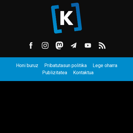
Honi buruz
Pribatutasun politika
Lege oharra
Publizitatea
Kontaktua