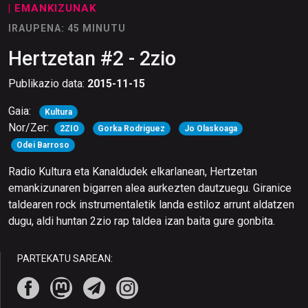
| EMANKIZUNAK
IRAUPENA: 45 MINUTU
Hertzetan #2 - 2zio
Publikazio data:
2015-11-15
Gaia:
Kultura
Nor/Zer:
2ZIO
Gorka Rodriguez
Jo Olaskoaga
Odei Barroso
Radio Kultura eta Kanaldudek elkarlanean, Hertzetan
emankizunaren bigarren alea aurkezten dautzuegu. Giranice
taldearen rock instrumentaletik landa estiloz arrunt aldatzen
dugu, aldi huntan 2zio rap taldea izan baita gure gonbita.
PARTEKATU SAREAN: