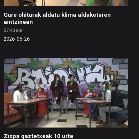
Gure ohiturak aldatu klima aldaketaren
aintzinean
57:40 min
2026-05-26
Zizpa gaztetxeak 10 urte