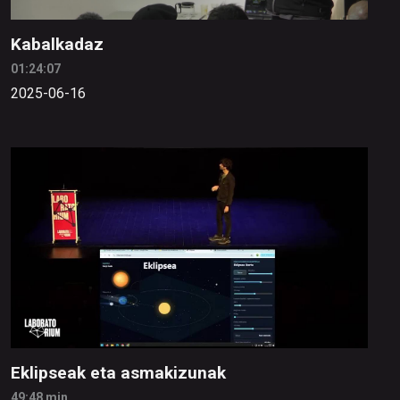
Kabalkadaz
01:24:07
2025-06-16
Eklipseak eta asmakizunak
49:48 min