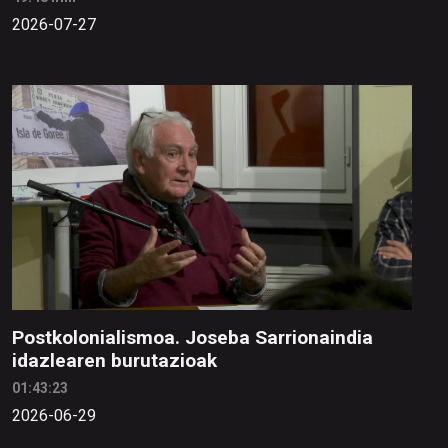
2026-07-27
Postkolonialismoa. Joseba Sarrionaindia
idazlearen burutazioak
01:43:23
2026-06-29