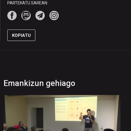
PARTEKATU SAREAN:
KOPIATU
Emankizun gehiago