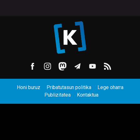
Honi buruz
Pribatutasun politika
Lege oharra
Publizitatea
Kontaktua