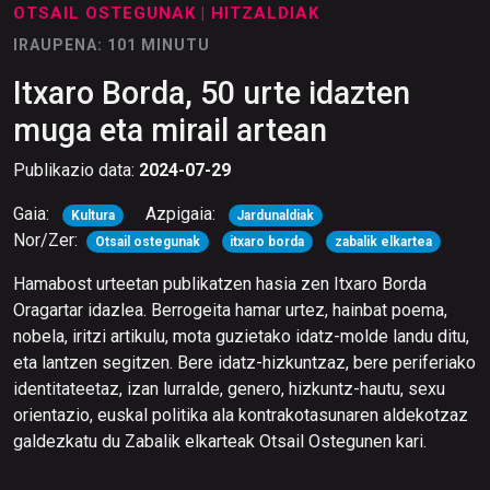
OTSAIL OSTEGUNAK
| HITZALDIAK
IRAUPENA: 101 MINUTU
Itxaro Borda, 50 urte idazten
muga eta mirail artean
Publikazio data:
2024-07-29
Gaia:
Azpigaia:
Kultura
Jardunaldiak
Nor/Zer:
Otsail ostegunak
itxaro borda
zabalik elkartea
Hamabost urteetan publikatzen hasia zen Itxaro Borda
Oragartar idazlea. Berrogeita hamar urtez, hainbat poema,
nobela, iritzi artikulu, mota guzietako idatz-molde landu ditu,
eta lantzen segitzen. Bere idatz-hizkuntzaz, bere periferiako
identitateetaz, izan lurralde, genero, hizkuntz-hautu, sexu
orientazio, euskal politika ala kontrakotasunaren aldekotzaz
galdezkatu du Zabalik elkarteak Otsail Ostegunen kari.